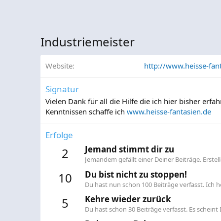
Industriemeister
Website
http://www.heisse-fan
Signatur
Vielen Dank für all die Hilfe die ich hier bisher 
Kenntnissen schaffe ich
www.heisse-fantasien.de
Erfolge
Jemand stimmt dir zu
2
Jemandem gefällt einer Deiner Beiträge. Erste
Du bist nicht zu stoppen!
10
Du hast nun schon 100 Beiträge verfasst. Ich ho
Kehre wieder zurück
5
Du hast schon 30 Beiträge verfasst. Es scheint D