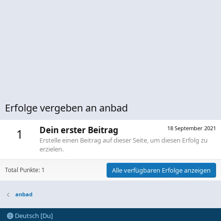
Erfolge vergeben an anbad
Dein erster Beitrag
18 September 2021
1
Erstelle einen Beitrag auf dieser Seite, um diesen Erfolg zu
erzielen.
Total Punkte: 1
Alle verfügbaren Erfolge anzeigen
anbad
Deutsch [Du]