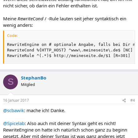
nicht sicher, ob darin ein Fehler enthalten ist.
Meine
RewriteCond
/ -Rule lauten seit jeher syntaktisch ein
wenig anders:
Code:
RewriteEngine on # optionale Angabe, falls bei Dir ni
RewriteCond %{HTTP_HOST} ^www\.meineseite\.de$ [NC]

RewriteRule ^(.*)$ http://meineseite.de/$1 [R=301]
StephanBo
S
Mitglied
16 Januar 2017
#4
@scbawik
: mache ich! Danke.
@Spicelab
: Also auch mit deiner Syntax geht es nicht!
RewriteEngine on hatte ich natürlich schon ganz zu beginn
gesetzt. Aber mit deiner Syntax ist was ganz anderes jetzt