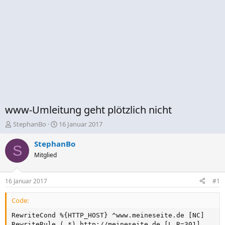
www-Umleitung geht plötzlich nicht
E
E
StephanBo
16 Januar 2017
r
r
s
s
StephanBo
S
t
t
Mitglied
e
e
l
l
l
l
16 Januar 2017
#1
e
t
r
a
Code:
m
RewriteCond %{HTTP_HOST} ^www.meineseite.de [NC]

RewriteRule (.*) http://meineseite.de [L,R=301]