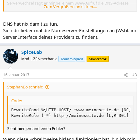
Serverwechsel sagt er mir bei einem www-Aufruf die DNS-Adresse
Zum Vergrößern anklicken....
ist nicht gefunden und leitet mich nicht auf die http:/ weiter (diese
geht). Ich scheine gerade blind zu sein. Sieht hier jemand einen
Fehler?
DNS hat nix damit zu tun.
Sieh dir lieber mal die Nameserver-Einstellungen an (Wshl. im
Server Interface deines Providers zu finden).
SpiceLab
Mod | ZENmechanic
Teammitglied
Moderator
16 Januar 2017
#3
StephanBo schrieb:
Code:
RewriteCond %{HTTP_HOST} ^www.meineseite.de [NC]

RewriteRule (.*) http://meineseite.de [L,R=301]
Sieht hier jemand einen Fehler?
Wenn diese Schreibweise bislang funktioniert hat, bin ich mir