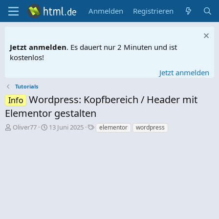
Anmelden
Registrieren
Jetzt anmelden
. Es dauert nur 2 Minuten und ist
kostenlos!
Jetzt anmelden
Tutorials
Wordpress: Kopfbereich / Header mit
Info
Elementor gestalten
E
E
S
Oliver77
13 Juni 2025
elementor
wordpress
r
r
c
s
s
h
t
t
l
e
e
a
l
l
g
l
l
w
e
t
o
r
a
r
m
t
e