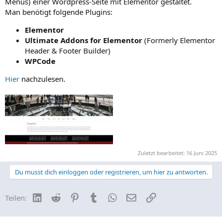
Menüs) einer Wordpress-Seite mit Elementor gestaltet.
Man benötigt folgende Plugins:
Elementor
Ultimate Addons for Elementor
(Formerly Elementor
Header & Footer Builder)
WPCode
Hier
nachzulesen.
Zuletzt bearbeitet:
16 Juni 2025
Du musst dich einloggen oder registrieren, um hier zu antworten.
LinkedIn
Reddit
Pinterest
Tumblr
WhatsApp
E-Mail
Link
Teilen: