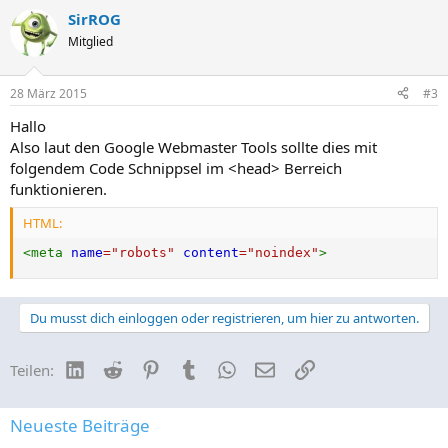
a
SirROG
k
t
Mitglied
i
o
n
28 März 2015
#3
e
n
Hallo
:
Also laut den Google Webmaster Tools sollte dies mit
folgendem Code Schnippsel im <head> Berreich
funktionieren.
HTML:
<
meta
name
=
"
robots
"
content
=
"
noindex
"
>
Du musst dich einloggen oder registrieren, um hier zu antworten.
LinkedIn
Reddit
Pinterest
Tumblr
WhatsApp
E-Mail
Link
Teilen:
Neueste Beiträge