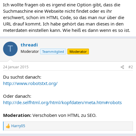
Ich wollte fragen ob es irgend eine Option gibt, dass die
Suchmaschine eine Webseite nicht findet oder es ihr
erschwert, schon im HTML Code, so das man nur über die
URL drauf kommt. Ich habe gehört das man dieses in den
meterdaten einstellen kann. Wie heiß es dann wenn es so ist.
threadi
T
Moderator
Teammitglied
Moderator
24 Januar 2015
#2
Du suchst danach:
http://www.robotstxt.org/
Oder danach:
http://de.selfhtml.org/html/kopfdaten/meta.htm#robots
Moderation:
Verschoben von HTML zu SEO.
Harry05
R
e