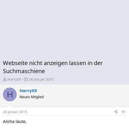
Webseite nicht anzeigen lassen in der
Suchmaschiene
E
E
Harry05
24 Januar 2015
r
r
s
s
Harry05
H
t
t
Neues Mitglied
e
e
l
l
l
l
24 Januar 2015
#1
e
t
r
a
Aloha läute,
m