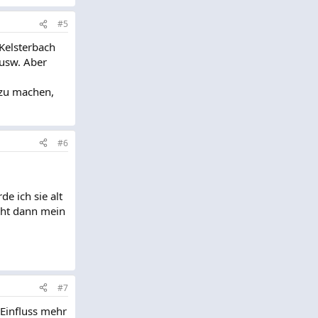
#5
Kelsterbach
 usw. Aber
 zu machen,
#6
de ich sie alt
geht dann mein
#7
 Einfluss mehr