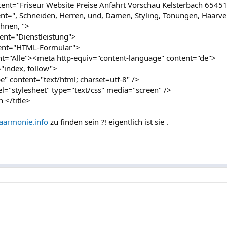
ent="Friseur Website Preise Anfahrt Vorschau Kelsterbach 65451
=", Schneiden, Herren, und, Damen, Styling, Tönungen, Haarve
ähnen, ">
ent="Dienstleistung">
ent="HTML-Formular">
t="Alle"><meta http-equiv="content-language" content="de">
"index, follow">
" content="text/html; charset=utf-8" />
="stylesheet" type="text/css" media="screen" />
 </title>
armonie.info
zu finden sein ?! eigentlich ist sie .