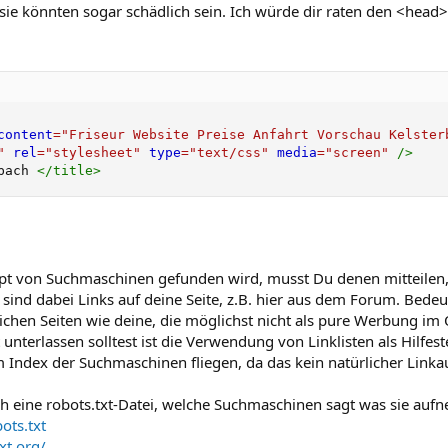
 sie könnten sogar schädlich sein. Ich würde dir raten den <head>
content
=
"
Friseur Website Preise Anfahrt Vorschau Kelster
"
rel
=
"
stylesheet
"
type
=
"
text/css
"
media
=
"
screen
"
/>
bach 
</
title
>
pt von Suchmaschinen gefunden wird, musst Du denen mitteilen,
g sind dabei Links auf deine Seite, z.B. hier aus dem Forum. Bede
ichen Seiten wie deine, die möglichst nicht als pure Werbung im
 unterlassen solltest ist die Verwendung von Linklisten als Hilfest
Index der Suchmaschinen fliegen, da das kein natürlicher Linkau
och eine robots.txt-Datei, welche Suchmaschinen sagt was sie auf
ots.txt
xt.org/