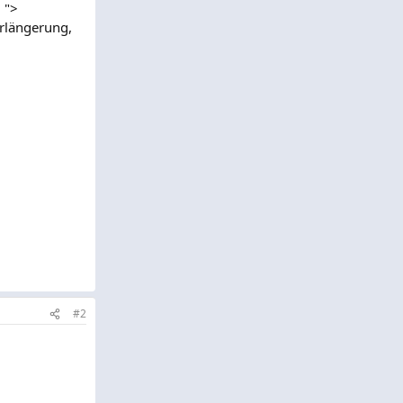
 ">
rlängerung,
#2