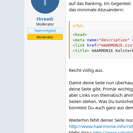
auf das Ranking. Im Gegenteil:
das minimale Abzuändern:
threadi
Moderator
HTML:
Teammitglied
<
head
>
Moderator
<
meta
name
=
"
description
"
<
link
href
=
"
HAARMONIE.css
<
title
>
 HAARMONIE Kelster
Reicht völlig aus.
Damit deine Seite nun überhau
deine Seite gibt. Primär wichti
aber Links von thematisch ähnl
Seiten stehen. Was Du tunlichst
könntest Du auch ganz aus dem 
Weiterhin fehlt deiner Seite n
http://www.haarmonie.info/rob
Mehr dazu:
http://www.robotst