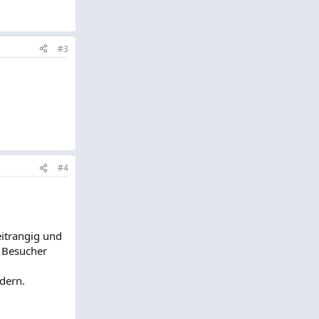
#3
#4
eitrangig und
r Besucher
ndern.