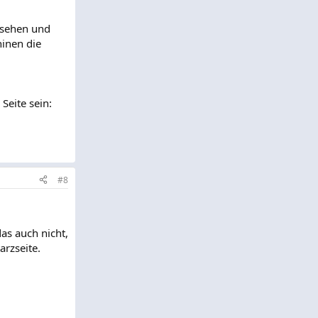
rsehen und
inen die
Seite sein:
#8
as auch nicht,
arzseite.