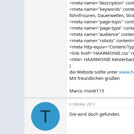
<meta name="description" cont
<meta name="keywords" content
föhnfrisuren, Dauerwellen, Str
<meta name="page-topic" cont
<meta name="page-type" cont
<meta name="audience" conten
<meta name="robots" content=
<meta http-equiv="Content-Type
<link href="HAARMONIE.css" rel
<title> HAARMONIE Kelsterbach
)
die Website sollte unter
www.ha
Mit freundlichen grüßen
Marco /noob115
6 Oktober 2013
T
Die wird doch gefunden.