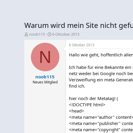
Warum wird mein Site nicht gef
E
E
noob115
6 Oktober 2013
r
r
s
s
6 Oktober 2013
t
N
t
Hallo wie geht, hoffentlich alle
e
e
l
l
l
l
Ich habe für eine Bekannte ein 
e
t
netz weder bei Google noch be
noob115
r
a
Verzweiflung ein meta Generator
m
Neues Mitglied
find ich.
hier noch der Metatag! (
<!DOCTYPE html>
<head>
<meta name="author" content
<meta name="publisher" conte
<meta name="copyright" conte