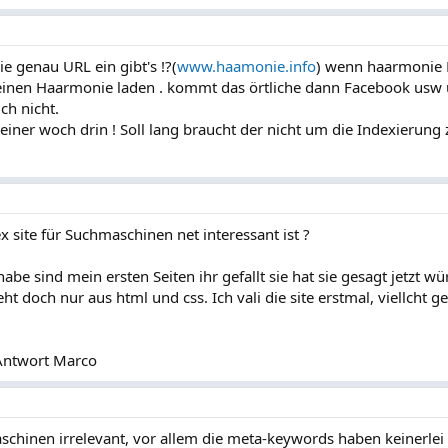
e genau URL ein gibt's !?(
www.haamonie.info
) wenn haarmonie 
r einen Haarmonie laden . kommt das örtliche dann Facebook usw
ch nicht.
 einer woch drin ! Soll lang braucht der nicht um die Indexierung
x site für Suchmaschinen net interessant ist ?
e sind mein ersten Seiten ihr gefallt sie hat sie gesagt jetzt wür
ht doch nur aus html und css. Ich vali die site erstmal, viellcht 
 Antwort Marco
chinen irrelevant, vor allem die meta-keywords haben keinerlei