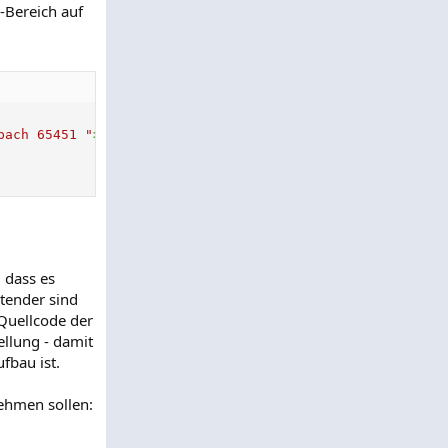
-Bereich auf
bach 65451 
"
>
<
meta
http-equiv
=
"
Content-Type
"
content
=
"
te
 dass es
utender sind
 Quellcode der
ellung - damit
fbau ist.
nehmen sollen: