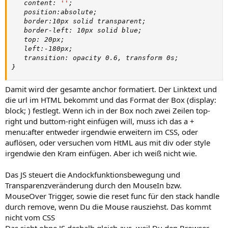
content
:
''
;
position
:
absolute
;
border
:
10px solid transparent
;
border-left
:
 10px solid blue
;
top
:
 20px
;
left
:
-180px
;
transition
:
 opacity 0.6
,
 transform 0s
;
}
Damit wird der gesamte anchor formatiert. Der Linktext und
die url im HTML bekommt und das Format der Box (display:
block; ) festlegt. Wenn ich in der Box noch zwei Zeilen top-
right und buttom-right einfügen will, muss ich das a +
menu:after entweder irgendwie erweitern im CSS, oder
auflösen, oder versuchen vom HtML aus mit div oder style
irgendwie den Kram einfügen. Aber ich weiß nicht wie.
Das JS steuert die Andockfunktionsbewegung und
Transparenzveränderung durch den MouseIn bzw.
MouseOver Trigger, sowie die reset func für den stack handle
durch remove, wenn Du die Mouse rausziehst. Das kommt
nicht vom CSS