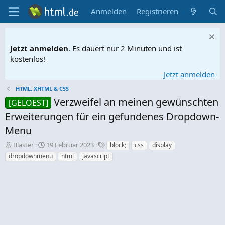
Anmelden
Registrieren
Jetzt anmelden
. Es dauert nur 2 Minuten und ist
kostenlos!
Jetzt anmelden
HTML, XHTML & CSS
Verzweifel an meinen gewünschten
[GELOEST]
Erweiterungen für ein gefundenes Dropdown-
Menu
E
E
S
Blaster
19 Februar 2023
block;
css
display
r
r
c
dropdownmenu
html
javascript
s
s
h
t
t
l
e
e
a
l
l
g
l
l
w
e
t
o
r
a
r