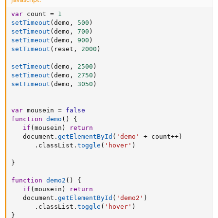
var
 count 
=
1
setTimeout
(
demo
,
500
)
setTimeout
(
demo
,
700
)
setTimeout
(
demo
,
900
)
setTimeout
(
reset
,
2000
)
setTimeout
(
demo
,
2500
)
setTimeout
(
demo
,
2750
)
setTimeout
(
demo
,
3050
)
var
 mousein 
=
false
function
demo
(
)
{
if
(
mousein
)
return
   document
.
getElementById
(
'demo'
+
 count
++
)
.
classList
.
toggle
(
'hover'
)
}
function
demo2
(
)
{
if
(
mousein
)
return
   document
.
getElementById
(
'demo2'
)
.
classList
.
toggle
(
'hover'
)
}