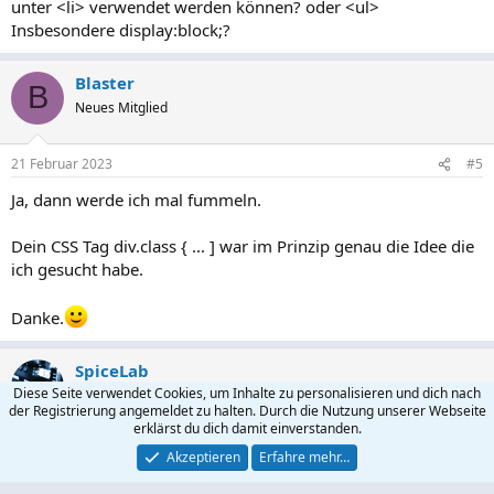
unter <li> verwendet werden können? oder <ul>
Insbesondere display:block;?
Blaster
B
Neues Mitglied
21 Februar 2023
#5
Ja, dann werde ich mal fummeln.
Dein CSS Tag div.class { ... ] war im Prinzip genau die Idee die
ich gesucht habe.
Danke.
SpiceLab
Diese Seite verwendet Cookies, um Inhalte zu personalisieren und dich nach
Mod | ZENmechanic
Teammitglied
Moderator
der Registrierung angemeldet zu halten. Durch die Nutzung unserer Webseite
erklärst du dich damit einverstanden.
21 Februar 2023
#6
Akzeptieren
Erfahre mehr…