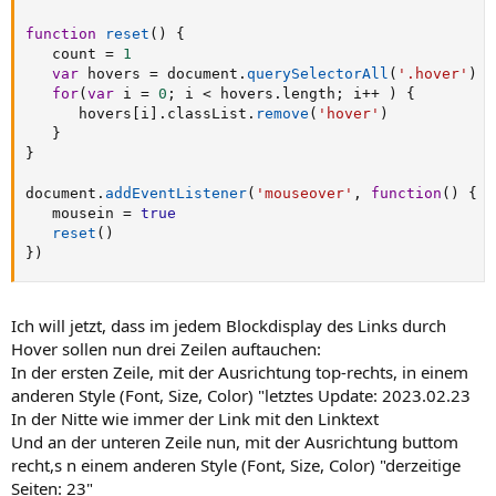
function
reset
(
)
{
   count 
=
1
var
 hovers 
=
 document
.
querySelectorAll
(
'.hover'
)
for
(
var
 i 
=
0
;
 i 
<
 hovers
.
length
;
 i
++
)
{
      hovers
[
i
]
.
classList
.
remove
(
'hover'
)
}
}
document
.
addEventListener
(
'mouseover'
,
function
(
)
{
   mousein 
=
true
reset
(
)
}
)
Ich will jetzt, dass im jedem Blockdisplay des Links durch
Hover sollen nun drei Zeilen auftauchen:
In der ersten Zeile, mit der Ausrichtung top-rechts, in einem
anderen Style (Font, Size, Color) "letztes Update: 2023.02.23
In der Nitte wie immer der Link mit den Linktext
Und an der unteren Zeile nun, mit der Ausrichtung buttom
recht,s n einem anderen Style (Font, Size, Color) "derzeitige
Seiten: 23"