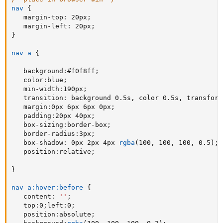
nav
{
margin-top
:
 20px
;
margin-left
:
 20px
;
}
nav a
{
background
:
#f0f8ff
;
color
:
blue
;
min-width
:
190px
;
transition
:
 background 0.5s
,
 color 0.5s
,
 transform
margin
:
0px 6px 6px 0px
;
padding
:
20px 40px
;
box-sizing
:
border-box
;
border-radius
:
3px
;
box-shadow
:
 0px 2px 4px 
rgba
(
100
,
 100
,
 100
,
 0.5
)
;
position
:
relative
;
}
nav a:hover:before
{
content
:
''
;
top
:
0
;
left
:
0
;
position
:
absolute
;