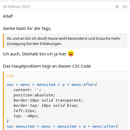
20 Februar 2023
#3
Allaf!
danke basti für die Tags,
Ab und an bin ich doof( heute wohl besonders) und brauche mehr
Zuneigung bei den Erklärungen.
Ich auch. Deshalb bin ich ja hier
Das Hauptproblem liegt an diesen CSS Code
CSS:
nav > menu > menuitem > a + menu:after
{
content
:
''
;
position
:
absolute
;
border
:
10px solid transparent
;
border-top
:
 10px solid blue
;
left
:
12px
;
top
:
 -40px
;
}
nav menuitem > menu > menuitem > a + menu:after
{