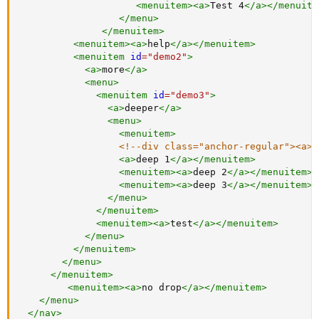
<
menuitem
>
<
a
>
Test 4
</
a
>
</
menuite
</
menu
>
</
menuitem
>
<
menuitem
>
<
a
>
help
</
a
>
</
menuitem
>
<
menuitem
id
=
"
demo2
"
>
<
a
>
more
</
a
>
<
menu
>
<
menuitem
id
=
"
demo3
"
>
<
a
>
deeper
</
a
>
<
menu
>
<
menuitem
>
<!--div class="anchor-regular"><a>T
<
a
>
deep 1
</
a
>
</
menuitem
>
<
menuitem
>
<
a
>
deep 2
</
a
>
</
menuitem
>
<
menuitem
>
<
a
>
deep 3
</
a
>
</
menuitem
>
</
menu
>
</
menuitem
>
<
menuitem
>
<
a
>
test
</
a
>
</
menuitem
>
</
menu
>
</
menuitem
>
</
menu
>
</
menuitem
>
<
menuitem
>
<
a
>
no drop
</
a
>
</
menuitem
>
</
menu
>
</
nav
>