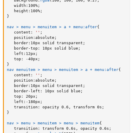
background
:
rgba
(
100
,
 100
,
 100
,
 0.2
)
;
width
:
100%
;
height
:
100%
;
}
nav > menu > menuitem > a + menu:after
{
content
:
''
;
position
:
absolute
;
border
:
10px solid transparent
;
border-top
:
 10px solid blue
;
left
:
12px
;
top
:
 -40px
;
}
nav menuitem > menu > menuitem > a + menu:after
{
content
:
''
;
position
:
absolute
;
border
:
10px solid transparent
;
border-left
:
 10px solid blue
;
top
:
 20px
;
left
:
-180px
;
transition
:
 opacity 0.6
,
 transform 0s
;
}
nav > menu > menuitem > menu > menuitem
{
transition
:
 transform 0.6s
,
 opacity 0.6s
;