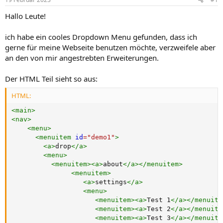
Hallo Leute!
ich habe ein cooles Dropdown Menu gefunden, dass ich
gerne für meine Webseite benutzen möchte, verzweifele aber
an den von mir angestrebten Erweiterungen.
Der HTML Teil sieht so aus:
HTML:
<
main
>
<
nav
>
<
menu
>
<
menuitem
id
=
"
demo1
"
>
<
a
>
drop
</
a
>
<
menu
>
<
menuitem
>
<
a
>
about
</
a
>
</
menuitem
>
<
menuitem
>
<
a
>
settings
</
a
>
<
menu
>
<
menuitem
>
<
a
>
Test 1
</
a
>
</
menuite
<
menuitem
>
<
a
>
Test 2
</
a
>
</
menuite
<
menuitem
>
<
a
>
Test 3
</
a
>
</
menuite