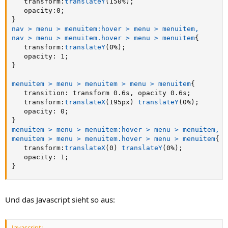
transform
:
translateY
(
150%
)
;
opacity
:
0
;
}
nav > menu > menuitem:hover > menu > menuitem,

nav > menu > menuitem.hover > menu > menuitem
{
transform
:
translateY
(
0%
)
;
opacity
:
 1
;
}
menuitem > menu > menuitem > menu > menuitem
{
transition
:
 transform 0.6s
,
 opacity 0.6s
;
transform
:
translateX
(
195px
)
translateY
(
0%
)
;
opacity
:
 0
;
}
menuitem > menu > menuitem:hover > menu > menuitem,

menuitem > menu > menuitem.hover > menu > menuitem
{
transform
:
translateX
(
0
)
translateY
(
0%
)
;
opacity
:
 1
;
}
Und das Javascript sieht so aus:
Javascript: