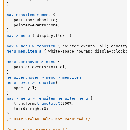
}
nav menuitem > menu
{
position
:
 absolute
;
pointer-events
:
none
;
}
nav > menu
{
display
:
flex
;
}
nav > menu > menuitem
{
pointer-events
:
 all
;
opacity
:
menu menuitem a
{
white-space
:
nowrap
;
display
:
block
;
menuitem:hover > menu
{
pointer-events
:
initial
;
}
menuitem:hover > menu > menuitem,

menu:hover > menuitem
{
opacity
:
1
;
}
nav > menu > menuitem menuitem menu
{
transform
:
translateX
(
100%
)
;
top
:
0
;
right
:
0
;
}
/* User Styles Below Not Required */
/* place in browser win */