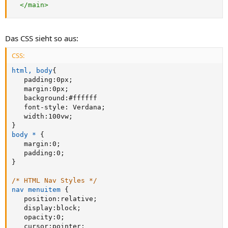
</
main
>
Das CSS sieht so aus:
CSS:
html, body
{
padding
:
0px
;
margin
:
0px
;
background
:
#ffffff

font-style
:
 Verdana
;
width
:
100vw
;
}
body *
{
margin
:
0
;
padding
:
0
;
}
/* HTML Nav Styles */
nav menuitem
{
position
:
relative
;
display
:
block
;
opacity
:
0
;
cursor
:
pointer
;