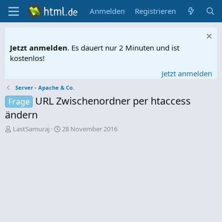
Anmelden
Registrieren
Jetzt anmelden
. Es dauert nur 2 Minuten und ist
kostenlos!
Jetzt anmelden
Server - Apache & Co.
URL Zwischenordner per htaccess
Frage
ändern
E
E
LastSamuraj
28 November 2016
r
r
s
s
t
t
e
e
l
l
l
l
e
t
r
a
m