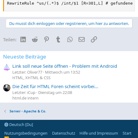
RewriteRule ^us/(.*)$ /int/$1 [R=301,L] # gefundene Z
Du musst dich einloggen oder registrieren, um hier zu antworten.
LinkedIn
Reddit
Pinterest
Tumblr
WhatsApp
E-Mail
Link
Teilen:
Neueste Beiträge
Link soll neue Seite öffnen - Problem mit Android
Letzter: Oliver77
Mittwoch um 13:52
HTML, XHTML & CSS
Die Zeit für HTML Foren scheint vorbei...
Letzter: iCup
Dienstag um 22:08
html.de intern
Server - Apache & Co.
Deutsch [Du]
Nutzungsbedingungen
Datenschutz
Hilfe und Impressum
Start