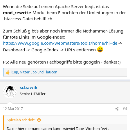
Wenn die Seite auf einem Apache-Server liegt, ist das
mod_rewrite
-Modul beim Einrichten der Umleitungen in der
.htaccess-Datei behilflich.
Zum Schluß gibt's aber noch immer die Nothammer-Lösung
für tote Links im Google-Index:
https://www.google.com/webmasters/tools/home?hl=de
->
Dashboard -> Google-Index -> URLs entfernen
PS: Alle neu gehörten Fachbegriffe bitte googeln - danke! :)
iCup
,
Nitzer Ebb
und
FlatIcon
R
e
a
scbawik
k
t
Senior HTML'ler
i
o
n
12 Mai 2017
#4
e
n
Spicelab schrieb:
:
Da dir hier niemand sagen kann, wieviel Tage, Wochen (evtl.