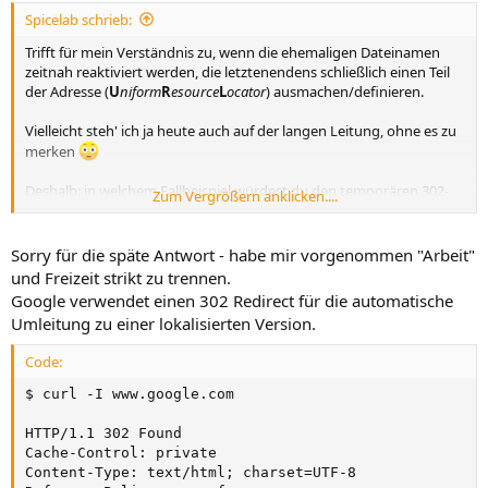
n
Spicelab schrieb:
:
Trifft für mein Verständnis zu, wenn die ehemaligen Dateinamen
zeitnah reaktiviert werden, die letztenendens schließlich einen Teil
der Adresse (
U
niform
R
esource
L
ocator
) ausmachen/definieren.
Vielleicht steh' ich ja heute auch auf der langen Leitung, ohne es zu
merken
Deshalb: in welchem Fallbeispiel würdest du den temporären 302-
Zum Vergrößern anklicken....
Redirect anwenden?
Sorry für die späte Antwort - habe mir vorgenommen "Arbeit"
und Freizeit strikt zu trennen.
Google verwendet einen 302 Redirect für die automatische
Umleitung zu einer lokalisierten Version.
Code:
$ curl -I www.google.com

HTTP/1.1 302 Found

Cache-Control: private

Content-Type: text/html; charset=UTF-8
