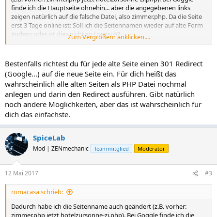
finde ich die Hauptseite ohnehin... aber die angegebenen links
zeigen natürlich auf die falsche Datei, also zimmer.php. Da die Seite
erst 3 Tage online ist: Soll ich die Seitennamen wieder auf alte Form
ändern oder ist dies nicht so tragisch?
Zum Vergrößern anklicken....
Danke für die Antwort
Bestenfalls richtest du für jede alte Seite einen 301 Redirect
mfg Romacasa
(Google...) auf die neue Seite ein. Für dich heißt das
wahrscheinlich alle alten Seiten als PHP Datei nochmal
anlegen und darin den Redirect ausführen. Gibt natürlich
noch andere Möglichkeiten, aber das ist wahrscheinlich für
dich das einfachste.
SpiceLab
Mod | ZENmechanic
Teammitglied
Moderator
12 Mai 2017
#3
romacasa schrieb:
Dadurch habe ich die Seitenname auch geändert (z.B. vorher:
zimmer.php jetzt hotelzursonne-zi.php). Bei Goggle finde ich die