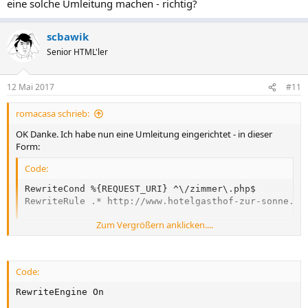
eine solche Umleitung machen - richtig?
scbawik
Senior HTML'ler
12 Mai 2017
#11
romacasa schrieb:
OK Danke. Ich habe nun eine Umleitung eingerichtet - in dieser
Form:
Code:
RewriteCond %{REQUEST_URI} ^\/zimmer\.php$

RewriteRule .* http://www.hotelgasthof-zur-sonne.de
Zum Vergrößern anklicken....
Dauert es lange, bis dies aktiv ist? Denn bis jetzt lande ich immer
noch auf 404.
Was mich murkst - aus Fehler lernt man ja schon , aber ...... -im Zuge
Code:
der Umstellung auf HTTPS müsste ich dann wieder eine solche
Umleitung machen - richtig?
RewriteEngine On
