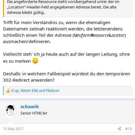
Die angeforderte Ressource steht vorübergehend unter der im
„Location“-Header-Feld angegebenen Adresse bereit. Die alte
Adresse bleibt gültig.
Trifft für mein Verständnis zu, wenn die ehemaligen
Dateinamen zeitnah reaktiviert werden, die letztenendens
schließlich einen Teil der Adresse (
U
niform
R
esource
L
ocator
)
ausmachen/definieren.
Vielleicht steh' ich ja heute auch auf der langen Leitung, ohne
es zu merken
Deshalb: in welchem Fallbeispiel würdest du den temporären
302-Redirect anwenden?
iCup
,
Nitzer Ebb
und
FlatIcon
R
e
a
scbawik
k
t
Senior HTML'ler
i
o
n
15 Mai 2017
#13
e