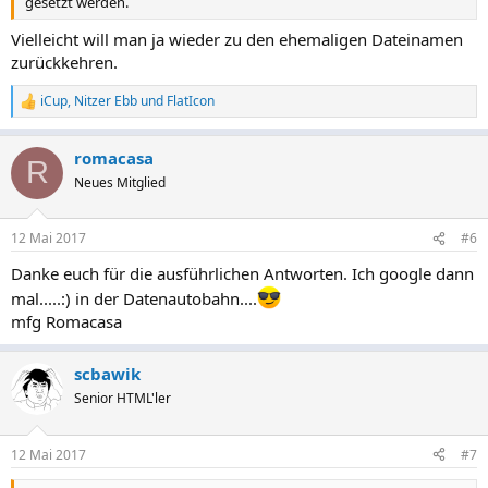
gesetzt werden.
PS: Alle neu gehörten Fachbegriffe bitte googeln - danke! :)
Vielleicht will man ja wieder zu den ehemaligen Dateinamen
zurückkehren.
iCup
,
Nitzer Ebb
und
FlatIcon
R
e
a
romacasa
k
R
t
Neues Mitglied
i
o
n
12 Mai 2017
#6
e
n
Danke euch für die ausführlichen Antworten. Ich google dann
:
mal.....:) in der Datenautobahn....
mfg Romacasa
scbawik
Senior HTML'ler
12 Mai 2017
#7