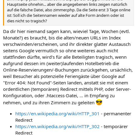
Hauptseite ohnehin... aber die angegebenen links zeigen natürlich
auf die falsche Datei, also zimmer.php. Da die Seite erst 3 Tage online
ist: Soll ich die Seitennamen wieder auf alte Form ändern oder ist
dies nicht so tragisch?
Da dir hier niemand sagen kann, wieviel Tage, Wochen (evtl.
Monate?) es braucht, bis die alten/neuen URLs im Index
verschwinden/erscheinen, und ihr direkter glatter Austausch
seitens Google vermutlich so ohne weiteres auch nicht
stattfinden dürfte, wird's für alle Beteiligten tragisch, wenn
aufgrund dessen im (weiter)laufenden Hotelbetrieb die
Online-Reservierungen/-Buchungen zurückgehen, ursächlich,
weil Besucher als potenzielle Feriengäste über Google auf
"Error 404: Not Found"-Seiten landen, anstatt sie mit einem
ordentlichen (temporären) Redirect mittels PHP, oder Server-
Konfiguration, oder .htaccess-Datei, ... in Empfang zu
nehmen, und zu ihren Zimmern zu geleiten
https://en.wikipedia.org/wiki/HTTP_301
- permanenter
Redirect
https://en.wikipedia.org/wiki/HTTP_302
- temporärer
Redirect