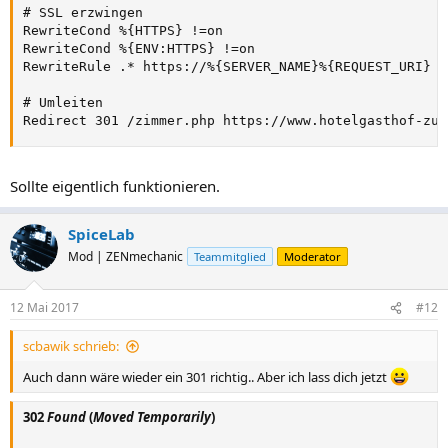
# SSL erzwingen

RewriteCond %{HTTPS} !=on

RewriteCond %{ENV:HTTPS} !=on

RewriteRule .* https://%{SERVER_NAME}%{REQUEST_URI} [
# Umleiten

Redirect 301 /zimmer.php https://www.hotelgasthof-zur
Sollte eigentlich funktionieren.
SpiceLab
Mod | ZENmechanic
Teammitglied
Moderator
12 Mai 2017
#12
scbawik schrieb:
Auch dann wäre wieder ein 301 richtig.. Aber ich lass dich jetzt
302
Found
(
Moved Temporarily
)