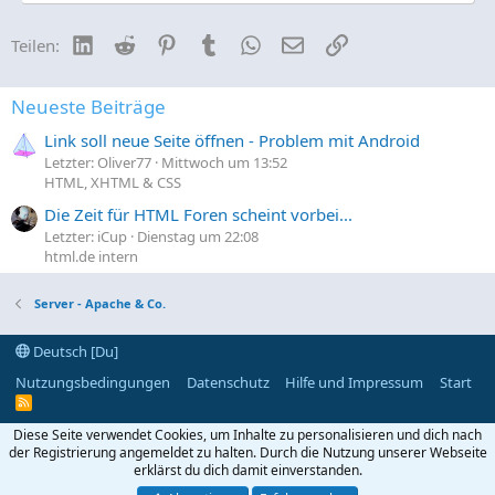
LinkedIn
Reddit
Pinterest
Tumblr
WhatsApp
E-Mail
Link
Teilen:
Neueste Beiträge
Link soll neue Seite öffnen - Problem mit Android
Letzter: Oliver77
Mittwoch um 13:52
HTML, XHTML & CSS
Die Zeit für HTML Foren scheint vorbei...
Letzter: iCup
Dienstag um 22:08
html.de intern
Server - Apache & Co.
Deutsch [Du]
Nutzungsbedingungen
Datenschutz
Hilfe und Impressum
Start
R
S
S
Diese Seite verwendet Cookies, um Inhalte zu personalisieren und dich nach
der Registrierung angemeldet zu halten. Durch die Nutzung unserer Webseite
erklärst du dich damit einverstanden.