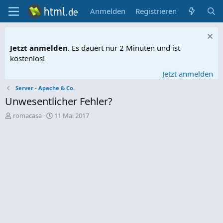
Anmelden
Registrieren
Jetzt anmelden
. Es dauert nur 2 Minuten und ist
kostenlos!
Jetzt anmelden
Server - Apache & Co.
Unwesentlicher Fehler?
E
E
romacasa
11 Mai 2017
r
r
s
s
t
t
e
e
l
l
l
l
e
t
r
a
m