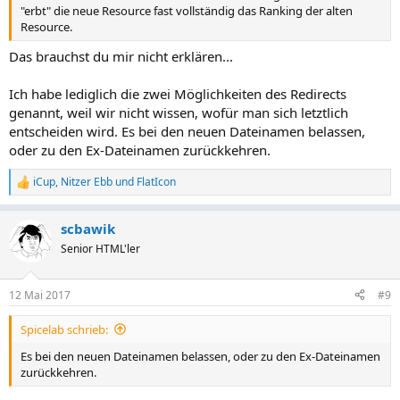
"erbt" die neue Resource fast vollständig das Ranking der alten
Resource.
Das brauchst du mir nicht erklären...
Ich habe lediglich die zwei Möglichkeiten des Redirects
genannt, weil wir nicht wissen, wofür man sich letztlich
entscheiden wird. Es bei den neuen Dateinamen belassen,
oder zu den Ex-Dateinamen zurückkehren.
iCup
,
Nitzer Ebb
und
FlatIcon
R
e
a
scbawik
k
t
Senior HTML'ler
i
o
n
12 Mai 2017
#9
e
n
Spicelab schrieb:
:
Es bei den neuen Dateinamen belassen, oder zu den Ex-Dateinamen
zurückkehren.