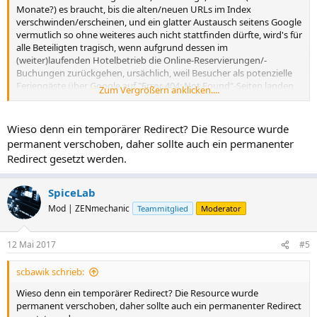
Monate?) es braucht, bis die alten/neuen URLs im Index
verschwinden/erscheinen, und ein glatter Austausch seitens Google
vermutlich so ohne weiteres auch nicht stattfinden dürfte, wird's für
alle Beteiligten tragisch, wenn aufgrund dessen im
(weiter)laufenden Hotelbetrieb die Online-Reservierungen/-
Buchungen zurückgehen, ursächlich, weil Besucher als potenzielle
Feriengäste über Google auf "Error 404: Not Found"-Seiten landen,
Zum Vergrößern anklicken....
anstatt sie mit einem ordentlichen (temporären) Redirect mittels
PHP, oder Server-Konfiguration, oder .htaccess-Datei, ... in Empfang
zu nehmen, und zu ihren Zimmern zu geleiten
Wieso denn ein temporärer Redirect? Die Resource wurde
permanent verschoben, daher sollte auch ein permanenter
https://en.wikipedia.org/wiki/HTTP_301
- permanenter
Redirect gesetzt werden.
Redirect
https://en.wikipedia.org/wiki/HTTP_302
- temporärer
Redirect
SpiceLab
Wenn die Seite auf einem Apache-Server liegt, ist das
mod_rewrite
-
Mod | ZENmechanic
Teammitglied
Moderator
Modul beim Einrichten der Umleitungen in der .htaccess-Datei
behilflich.
12 Mai 2017
#5
Zum Schluß gibt's aber noch immer die Nothammer-Lösung für
tote Links im Google-Index:
scbawik schrieb:
https://www.google.com/webmasters/tools/home?hl=de
->
Wieso denn ein temporärer Redirect? Die Resource wurde
Dashboard -> Google-Index -> URLs entfernen
permanent verschoben, daher sollte auch ein permanenter Redirect