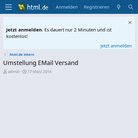
Anmelden
Registrieren
Jetzt anmelden
. Es dauert nur 2 Minuten und ist
kostenlos!
Jetzt anmelden
html.de intern
Umstellung EMail Versand
E
E
admin
17 März 2016
r
r
s
s
t
t
e
e
l
l
l
l
e
t
r
a
m