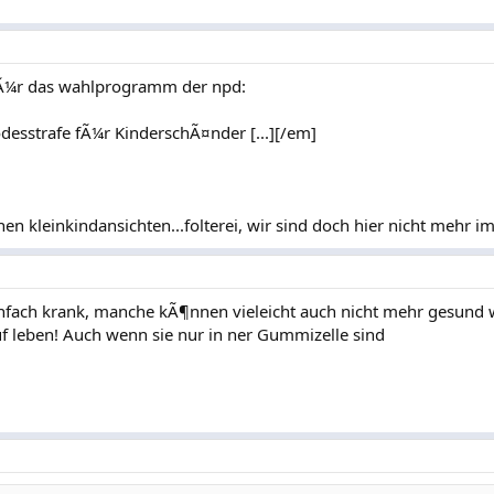
l fÃ¼r das wahlprogramm der npd:
esstrafe fÃ¼r KinderschÃ¤nder [...][/em]
en kleinkindansichten...folterei, wir sind doch hier nicht mehr im m
einfach krank, manche kÃ¶nnen vieleicht auch nicht mehr gesund 
uf leben! Auch wenn sie nur in ner Gummizelle sind