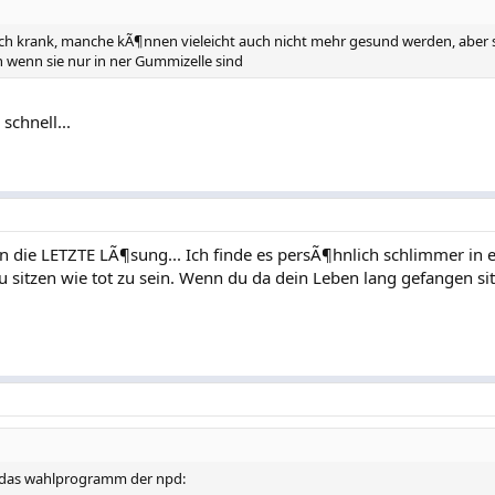
fach krank, manche kÃ¶nnen vieleicht auch nicht mehr gesund werden, aber 
h wenn sie nur in ner Gummizelle sind
schnell...
n die LETZTE LÃ¶sung... Ich finde es persÃ¶hnlich schlimmer in e
 sitzen wie tot zu sein. Wenn du da dein Leben lang gefangen sitzt
Ã¼r das wahlprogramm der npd: