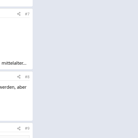
#7
ittelalter...
#8
werden, aber
#9