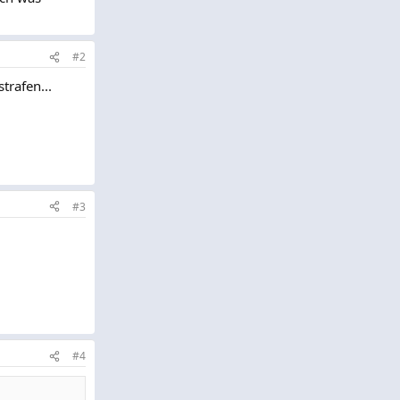
#2
trafen...
#3
#4