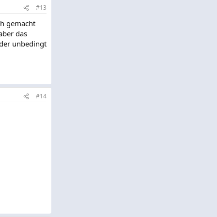
#13
ich gemacht
aber das
 der unbedingt
#14