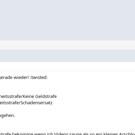
rade wieder! :twisted:
heitsstrafe/Keine Geldstrafe
eitsstrafe/Schadensersatz
ngehen.
sstrafe bekomme wenn ich Videos sauge als so ein kleines Arschl