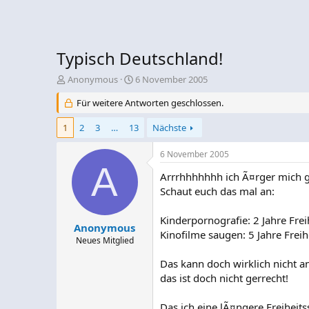
Typisch Deutschland!
E
E
Anonymous
6 November 2005
r
r
Für weitere Antworten geschlossen.
s
s
t
t
1
2
3
…
13
Nächste
e
e
l
l
l
l
6 November 2005
e
A
t
Arrrhhhhhhh ich Ã¤rger mich ge
r
a
m
Schaut euch das mal an:
Kinderpornografie: 2 Jahre Frei
Anonymous
Kinofilme saugen: 5 Jahre Freih
Neues Mitglied
Das kann doch wirklich nicht a
das ist doch nicht gerrecht!
Das ich eine lÃ¤ngere Freiheit