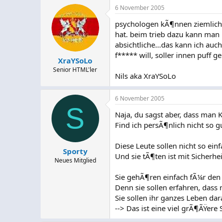
6 November 2005
psychologen kÃ¶nnen ziemlich g
hat. beim trieb dazu kann man
absichtliche...das kann ich au
f***** will, soller innen puff ge
XraYSoLo
Senior HTML'ler
Nils aka XraYSoLo
6 November 2005
S
Naja, du sagst aber, dass man 
Find ich persÃ¶nlich nicht so g
Diese Leute sollen nicht so e
Sporty
Und sie tÃ¶ten ist mit Sicherh
Neues Mitglied
Sie gehÃ¶ren einfach fÃ¼r den 
Denn sie sollen erfahren, dass
Sie sollen ihr ganzes Leben da
--> Das ist eine viel grÃ¶ÃŸere 