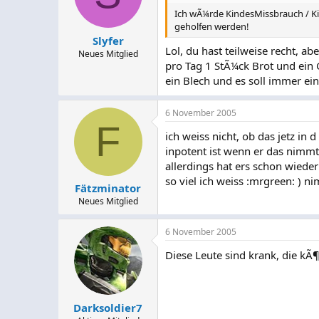
Ich wÃ¼rde KindesMissbrauch / Ki
geholfen werden!
Slyfer
Lol, du hast teilweise recht, a
Neues Mitglied
pro Tag 1 StÃ¼ck Brot und ein 
ein Blech und es soll immer ein
6 November 2005
F
ich weiss nicht, ob das jetz in
inpotent ist wenn er das nimmt
allerdings hat ers schon wiede
so viel ich weiss :mrgreen: ) n
Fätzminator
Neues Mitglied
6 November 2005
Diese Leute sind krank, die kÃ¶
Darksoldier7