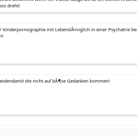
nos dreht!
Kinderpornographie mit LebenslÃ¤nglich in einer Psychatrie bes
n!
neidendamit die nicht auf bÃ¶se Gedanken kommen!