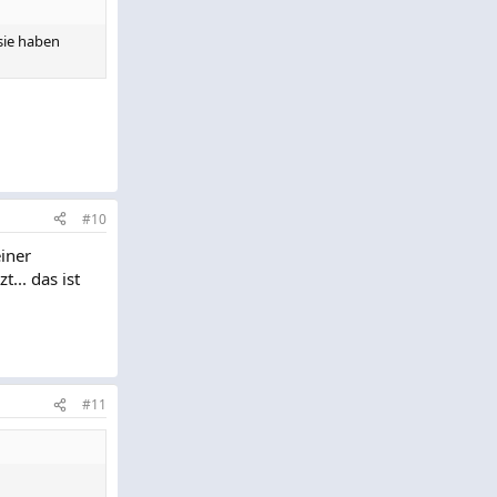
sie haben
#10
iner
... das ist
#11