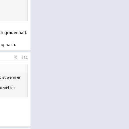
ch grauenhaft.
ung nach.
#12
t ist wenn er
 viel ich