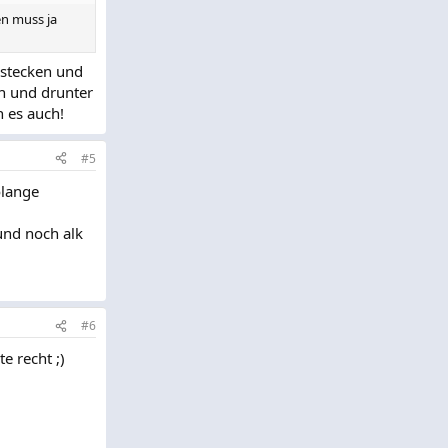
en muss ja
 stecken und
en und drunter
n es auch!
#5
olange
und noch alk
#6
e recht ;)