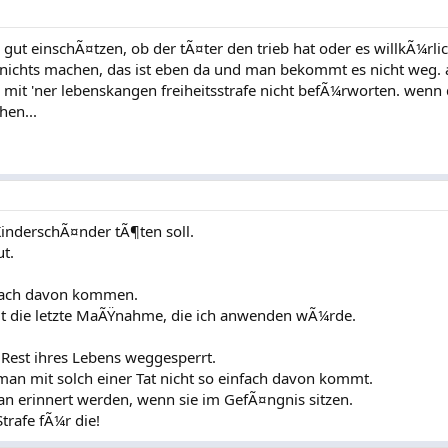
ut einschÃ¤tzen, ob der tÃ¤ter den trieb hat oder es willkÃ¼rl
 nichts machen, das ist eben da und man bekommt es nicht weg. 
ch mit 'ner lebenskangen freiheitsstrafe nicht befÃ¼rworten. wenn
hen...
KinderschÃ¤nder tÃ¶ten soll.
ut.
infach davon kommen.
eit die letzte MaÃŸnahme, die ich anwenden wÃ¼rde.
Rest ihres Lebens weggesperrt.
 man mit solch einer Tat nicht so einfach davon kommt.
ran erinnert werden, wenn sie im GefÃ¤ngnis sitzen.
Strafe fÃ¼r die!