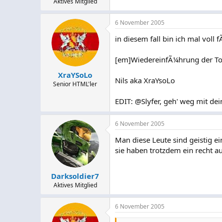
Aktives Mitglied
6 November 2005
in diesem fall bin ich mal vol
[em]WiedereinfÃ¼hrung der Tod
XraYSoLo
Nils aka XraYsoLo
Senior HTML'ler
EDIT: @Slyfer, geh' weg mit dein
6 November 2005
Man diese Leute sind geistig 
sie haben trotzdem ein recht a
Darksoldier7
Aktives Mitglied
6 November 2005