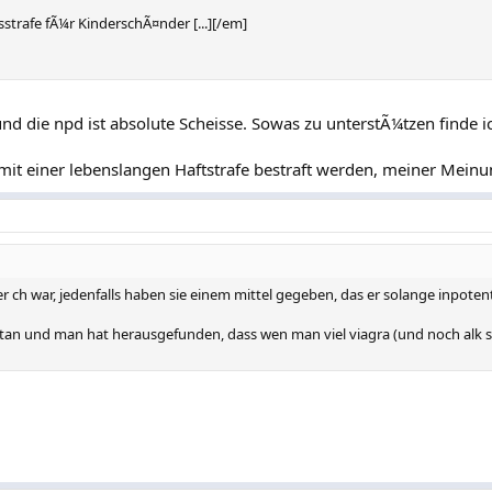
trafe fÃ¼r KinderschÃ¤nder [...][/em]
nd die npd ist absolute Scheisse. Sowas zu unterstÃ¼tzen finde i
e mit einer lebenslangen Haftstrafe bestraft werden, meiner Mein
der ch war, jedenfalls haben sie einem mittel gegeben, das er solange inpoten
etan und man hat herausgefunden, dass wen man viel viagra (und noch alk so