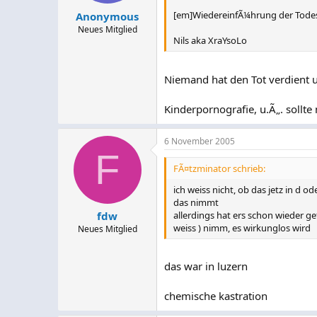
[em]WiedereinfÃ¼hrung der Todess
Anonymous
Neues Mitglied
Nils aka XraYsoLo
Niemand hat den Tot verdient u
Kinderpornografie, u.Ã„. sollt
6 November 2005
F
FÃ¤tzminator schrieb:
ich weiss nicht, ob das jetz in d o
das nimmt
allerdings hat ers schon wieder g
fdw
weiss ) nimm, es wirkunglos wird
Neues Mitglied
das war in luzern
chemische kastration