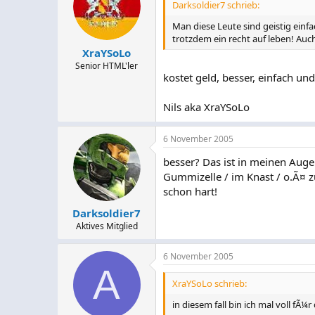
Darksoldier7 schrieb:
Man diese Leute sind geistig ein
trotzdem ein recht auf leben! Auc
XraYSoLo
Senior HTML'ler
kostet geld, besser, einfach und 
Nils aka XraYSoLo
6 November 2005
besser? Das ist in meinen Auge
Gummizelle / im Knast / o.Ã¤ zu
schon hart!
Darksoldier7
Aktives Mitglied
6 November 2005
A
XraYSoLo schrieb:
in diesem fall bin ich mal voll f