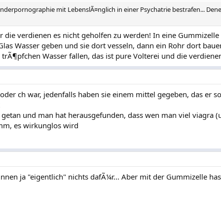
nderpornographie mit LebenslÃ¤nglich in einer Psychatrie bestrafen... Den
ber die verdienen es nicht geholfen zu werden! In eine Gummizelle
Glas Wasser geben und sie dort vesseln, dann ein Rohr dort bau
 trÃ¶pfchen Wasser fallen, das ist pure Volterei und die verdiene
 d oder ch war, jedenfalls haben sie einem mittel gegeben, das er s
r getan und man hat herausgefunden, dass wen man viel viagra (
imm, es wirkunglos wird
nnen ja "eigentlich" nichts dafÃ¼r... Aber mit der Gummizelle hast