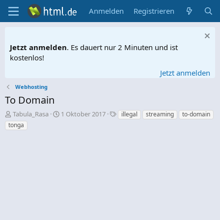
Anmelden
Registrieren
Jetzt anmelden
. Es dauert nur 2 Minuten und ist
kostenlos!
Jetzt anmelden
Webhosting
To Domain
E
E
S
Tabula_Rasa
1 Oktober 2017
illegal
streaming
to-domain
r
r
c
tonga
s
s
h
t
t
l
e
e
a
l
l
g
l
l
w
e
t
o
r
a
r
m
t
e