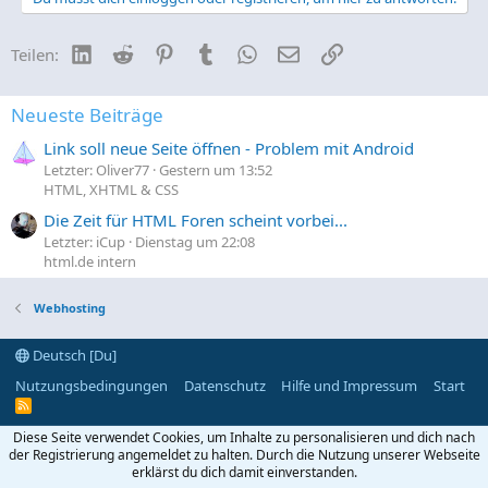
LinkedIn
Reddit
Pinterest
Tumblr
WhatsApp
E-Mail
Link
Teilen:
Neueste Beiträge
Link soll neue Seite öffnen - Problem mit Android
Letzter: Oliver77
Gestern um 13:52
HTML, XHTML & CSS
Die Zeit für HTML Foren scheint vorbei...
Letzter: iCup
Dienstag um 22:08
html.de intern
Webhosting
Deutsch [Du]
Nutzungsbedingungen
Datenschutz
Hilfe und Impressum
Start
R
S
S
Diese Seite verwendet Cookies, um Inhalte zu personalisieren und dich nach
der Registrierung angemeldet zu halten. Durch die Nutzung unserer Webseite
erklärst du dich damit einverstanden.