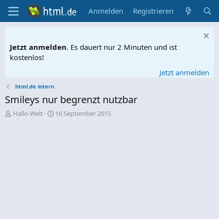
Anmelden
Registrieren
Jetzt anmelden
. Es dauert nur 2 Minuten und ist
kostenlos!
Jetzt anmelden
html.de intern
Smileys nur begrenzt nutzbar
E
E
Hallo-Welt
16 September 2015
r
r
s
s
t
t
e
e
l
l
l
l
e
t
r
a
m