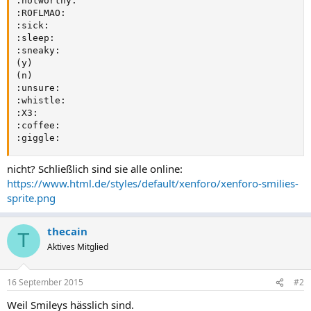
:notworthy:

:ROFLMAO:

:sick:

:sleep:

:sneaky:

(y)

(n)

:unsure:

:whistle:

:X3:

:coffee:

:giggle:
nicht? Schließlich sind sie alle online:
https://www.html.de/styles/default/xenforo/xenforo-smilies-
sprite.png
thecain
T
Aktives Mitglied
16 September 2015
#2
Weil Smileys hässlich sind.