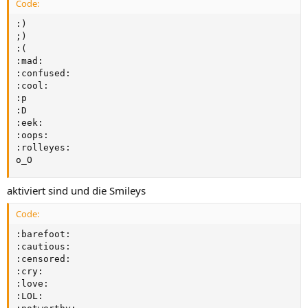
Code:
:)

;)

:(

:mad:

:confused:

:cool:

:p

:D

:eek:

:oops:

:rolleyes:

o_O
aktiviert sind und die Smileys
Code:
:barefoot:

:cautious:

:censored:

:cry:

:love:

:LOL:
