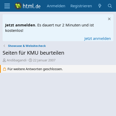
Anmelden
Registrieren
Jetzt anmelden
. Es dauert nur 2 Minuten und ist
kostenlos!
Jetzt anmelden
Showcase & Websitecheck
Seiten für KMU beurteilen
E
E
Andibagandi
22 Januar 2007
r
r
Für weitere Antworten geschlossen.
s
s
t
t
e
e
l
l
l
l
e
t
r
a
m