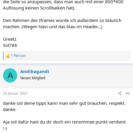
die Seite so anzupassen, dass man auch mit einer 800*600
Auflösung keinen Scrollbalken hat).
Den Rahmen des Iframes würde ich außerdem so bläulich
machen. (Wegen Navi und das blau im Header...)
Greetz
Sid786
1 Person
R
e
a
Andibagandi
k
A
t
Neues Mitglied
i
o
n
24 Januar 2007
#6
e
n
danke sid deine tipps kann man sehr gut brauchen. respekt.
:
danke
Aja sid dafür hast du dir doch ein renommee punkt verdient
;-)