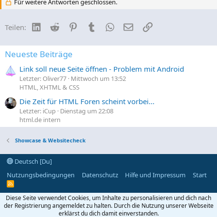
Für weitere Antworten geschlossen.
LinkedIn
Reddit
Pinterest
Tumblr
WhatsApp
E-Mail
Link
Teilen:
Neueste Beiträge
Link soll neue Seite öffnen - Problem mit Android
Letzter: Oliver77
Mittwoch um 13:52
HTML, XHTML & CSS
Die Zeit für HTML Foren scheint vorbei...
Letzter: iCup
Dienstag um 22:08
html.de intern
Showcase & Websitecheck
Deutsch [Du]
Nutzungsbedingungen
Datenschutz
Hilfe und Impressum
Start
R
S
S
Diese Seite verwendet Cookies, um Inhalte zu personalisieren und dich nach
der Registrierung angemeldet zu halten. Durch die Nutzung unserer Webseite
erklärst du dich damit einverstanden.