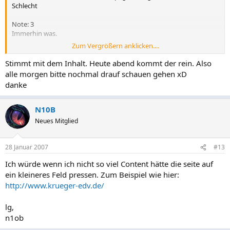
Schlecht
Note: 3
Immerhin was.
Zum Vergrößern anklicken....
Was kannst du verbessern:
Das Design ist für einklein Unternehmen nicht geignet höchsten für
Stimmt mit dem Inhalt. Heute abend kommt der rein. Also
einen Spielzeug Firma.
alle morgen bitte nochmal drauf schauen gehen xD
danke
N10B
Neues Mitglied
28 Januar 2007
#13
Ich würde wenn ich nicht so viel Content hätte die seite auf
ein kleineres Feld pressen. Zum Beispiel wie hier:
http://www.krueger-edv.de/
lg,
n1ob