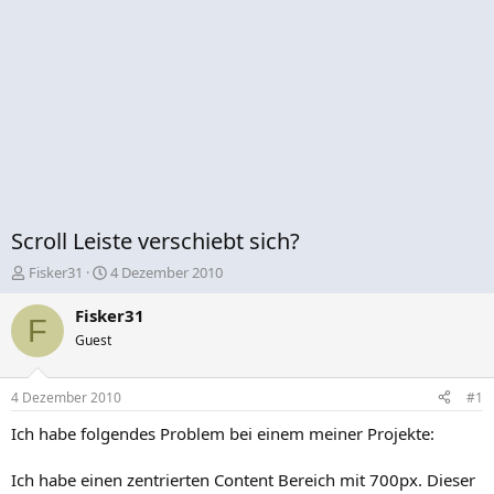
Scroll Leiste verschiebt sich?
E
E
Fisker31
4 Dezember 2010
r
r
s
s
Fisker31
F
t
t
Guest
e
e
l
l
l
l
4 Dezember 2010
#1
e
t
r
a
Ich habe folgendes Problem bei einem meiner Projekte:
m
Ich habe einen zentrierten Content Bereich mit 700px. Dieser