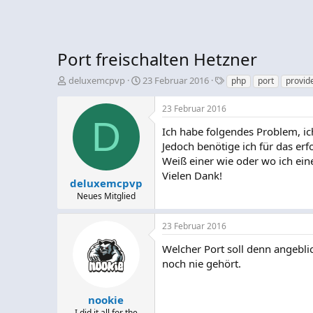
Port freischalten Hetzner
E
E
S
deluxemcpvp
23 Februar 2016
php
port
provid
r
r
c
s
s
h
23 Februar 2016
t
t
l
D
e
e
a
Ich habe folgendes Problem, i
l
l
g
Jedoch benötige ich für das erf
l
l
w
Weiß einer wie oder wo ich ein
e
t
o
Vielen Dank!
r
a
r
deluxemcpvp
m
t
Neues Mitglied
e
23 Februar 2016
Welcher Port soll denn angebli
noch nie gehört.
nookie
I did it all for the