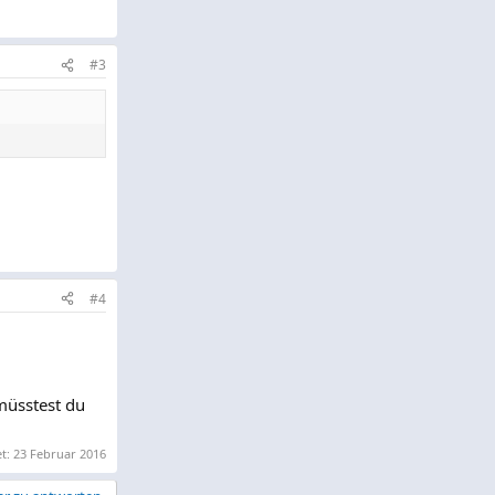
#3
#4
müsstest du
et:
23 Februar 2016