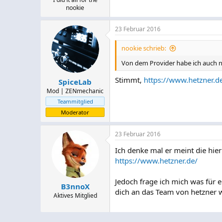
nookie
23 Februar 2016
nookie schrieb:
Von dem Provider habe ich auch n
Stimmt,
https://www.hetzner.d
SpiceLab
Mod | ZENmechanic
Teammitglied
Moderator
23 Februar 2016
Ich denke mal er meint die hier
https://www.hetzner.de/
Jedoch frage ich mich was für 
B3nnoX
dich an das Team von hetzner 
Aktives Mitglied