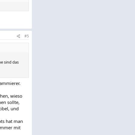
#5
e sind das
rammierer.
chen, wieso
n sollte,
ibel, und
pts hat man
 immer mit