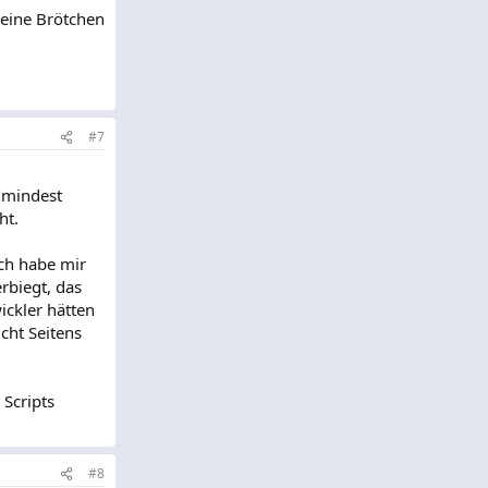
meine Brötchen
#7
umindest
ht.
ch habe mir
rbiegt, das
ickler hätten
cht Seitens
 Scripts
#8