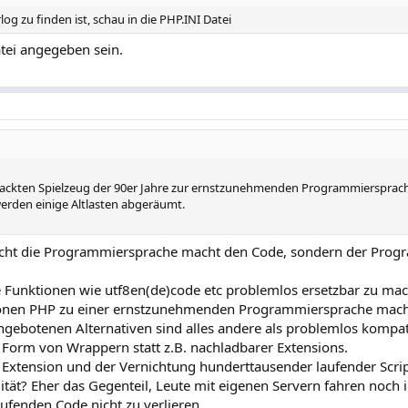
og zu finden ist, schau in die PHP.INI Datei
tei angegeben sein.
ten Spielzeug der 90er Jahre zur ernstzunehmenden Programmiersprach
 werden einige Altlasten abgeräumt.
icht die Programmiersprache macht den Code, sondern der Prog
 Funktionen wie utf8en(de)code etc problemlos ersetzbar zu ma
ktionen PHP zu einer ernstzunehmenden Programmiersprache mache
 angebotenen Alternativen sind alles andere als problemlos kompat
 Form von Wrappern statt z.B. nachladbarer Extensions.
 Extension und der Vernichtung hunderttausender laufender Scri
alität? Eher das Gegenteil, Leute mit eigenen Servern fahren noch
fenden Code nicht zu verlieren.