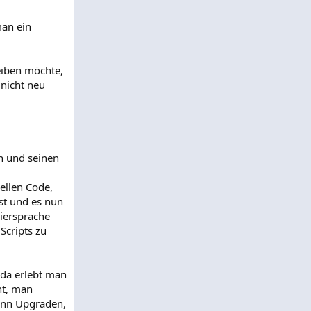
man ein
eiben möchte,
 nicht neu
en und seinen
ellen Code,
st und es nun
iersprache
Scripts zu
 da erlebt man
ht, man
ann Upgraden,