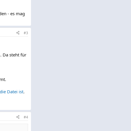
den - es mag
#3
Da steht für
mt.
die Datei ist
.
#4