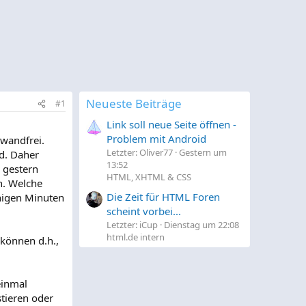
Neueste Beiträge
#1
Link soll neue Seite öffnen -
Problem mit Android
nwandfrei.
Letzter: Oliver77
Gestern um
rd. Daher
13:52
h gestern
HTML, XHTML & CSS
n. Welche
Die Zeit für HTML Foren
enigen Minuten
scheint vorbei...
Letzter: iCup
Dienstag um 22:08
html.de intern
 können d.h.,
einmal
stieren oder