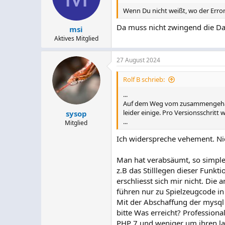
Wenn Du nicht weißt, wo der Errorl
Da muss nicht zwingend die Da
msi
Aktives Mitglied
27 August 2024
Rolf B schrieb:
...
Auf dem Weg vom zusammengehack
leider einige. Pro Versionsschritt
sysop
...
Mitglied
Ich widerspreche vehement. N
Man hat verabsäumt, so simple
z.B das Stilllegen dieser Fun
erschliesst sich mir nicht. Die
führen nur zu Spielzeugcode in
Mit der Abschaffung der mysql
bitte Was erreicht? Profession
PHP 7 und weniger um ihren lau