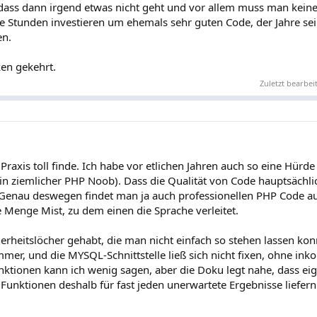
ass dann irgend etwas nicht geht und vor allem muss man keine
Stunden investieren um ehemals sehr guten Code, der Jahre sei
en.
en gekehrt.
Zuletzt bearbei
e Praxis toll finde. Ich habe vor etlichen Jahren auch so eine Hür
in ziemlicher PHP Noob). Dass die Qualität von Code hauptsächl
enau deswegen findet man ja auch professionellen PHP Code au
 Menge Mist, zu dem einen die Sprache verleitet.
erheitslöcher gehabt, die man nicht einfach so stehen lassen kon
mer, und die MYSQL-Schnittstelle ließ sich nicht fixen, ohne ink
ktionen kann ich wenig sagen, aber die Doku legt nahe, dass eig
Funktionen deshalb für fast jeden unerwartete Ergebnisse liefer