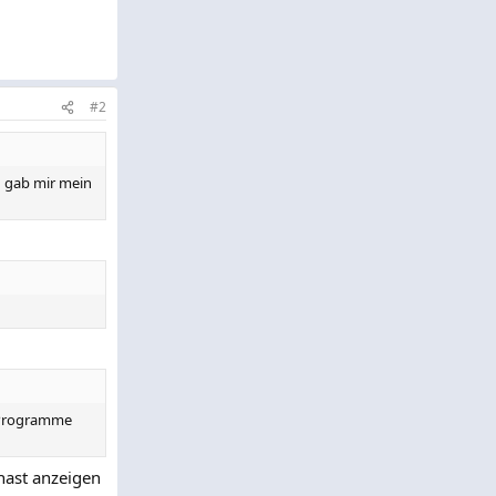
#2
n gab mir mein
e Programme
 hast anzeigen