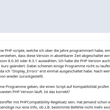
se PHP scripte, welche ich über die Jahre programmiert habe, ei
erstehen, dass diese Version in absehbarer Zeit abgeschaltet wi
ersion 8.0.30 oder 8.3.1 auswählen. Ich habe die PHP Version auc
kurz geändert. Dabei schienen einige Programme nicht zu laufe
, da ich "Display_Errors" erst einmal ausgeschaltet habe. Nach w
ion wieder zurückgestellt.
dene Programme geben, die einen Script auf Kompatibilität prüfen
euesten PHP Version läuft. Ist das korrekt?
sniffer mit PHPCompatibility-Regelsatz sein. Hat Jemand schon 
enötige nur eine Info, ob z.B. bestimmte Befehle nicht mehr exi