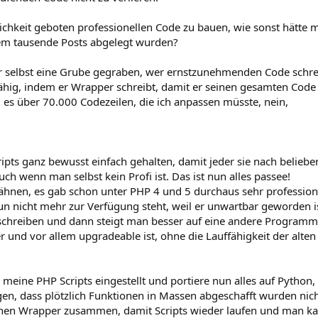
chkeit geboten professionellen Code zu bauen, wie sonst hätte 
em tausende Posts abgelegt wurden?
er selbst eine Grube gegraben, wer ernstzunehmenden Code schr
ffähig, indem er Wrapper schreibt, damit er seinen gesamten Code
d es über 70.000 Codezeilen, die ich anpassen müsste, nein,
ipts ganz bewusst einfach gehalten, damit jeder sie nach belieb
h wenn man selbst kein Profi ist. Das ist nun alles passee!
hnen, es gab schon unter PHP 4 und 5 durchaus sehr profession
un nicht mehr zur Verfügung steht, weil er unwartbar geworden i
u schreiben und dann steigt man besser auf eine andere Programm
er und vor allem upgradeable ist, ohne die Lauffähigkeit der alten 
 meine PHP Scripts eingestellt und portiere nun alles auf Python,
en, dass plötzlich Funktionen in Massen abgeschafft wurden nic
inen Wrapper zusammen, damit Scripts wieder laufen und man k