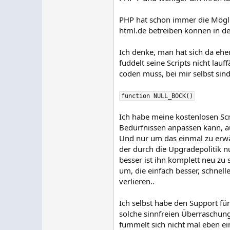
PHP hat schon immer die Mögli
html.de betreiben können in d
Ich denke, man hat sich da eh
fuddelt seine Scripts nicht lau
coden muss, bei mir selbst sin
function NULL_BOCK()
Ich habe meine kostenlosen Scr
Bedürfnissen anpassen kann, auc
Und nur um das einmal zu erwä
der durch die Upgradepolitik n
besser ist ihn komplett neu z
um, die einfach besser, schnell
verlieren..
Ich selbst habe den Support für
solche sinnfreien Überraschung
fummelt sich nicht mal eben e