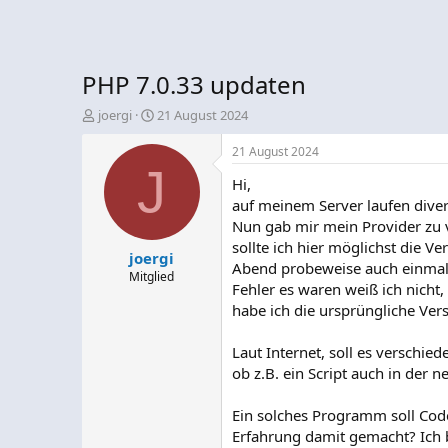
PHP 7.0.33 updaten
E
E
joergi
21 August 2024
r
r
s
s
21 August 2024
t
J
t
Hi,
e
e
l
l
auf meinem Server laufen diver
l
l
Nun gab mir mein Provider zu v
e
t
sollte ich hier möglichst die V
joergi
r
a
Abend probeweise auch einmal 
m
Mitglied
Fehler es waren weiß ich nicht
habe ich die ursprüngliche Vers
Laut Internet, soll es verschie
ob z.B. ein Script auch in der n
Ein solches Programm soll Code
Erfahrung damit gemacht? Ich b