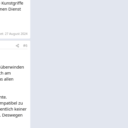
 Kunstgriffe
nen Dienst
tet:
27 August 2024
#6
de überwinden
ich am
s allen
nte.
ompatibel zu
entlich keiner
n. Deswegen