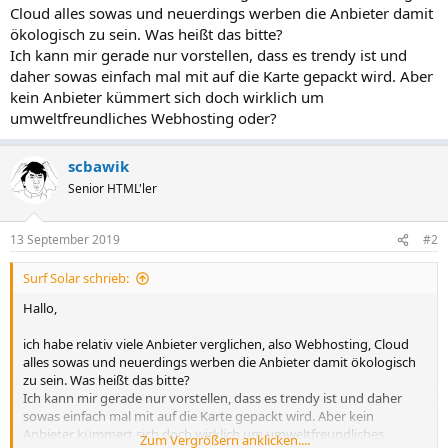
Cloud alles sowas und neuerdings werben die Anbieter damit
ökologisch zu sein. Was heißt das bitte?
Ich kann mir gerade nur vorstellen, dass es trendy ist und
daher sowas einfach mal mit auf die Karte gepackt wird. Aber
kein Anbieter kümmert sich doch wirklich um
umweltfreundliches Webhosting oder?
scbawik
Senior HTML'ler
13 September 2019
#2
Surf Solar schrieb:
Hallo,
ich habe relativ viele Anbieter verglichen, also Webhosting, Cloud
alles sowas und neuerdings werben die Anbieter damit ökologisch
zu sein. Was heißt das bitte?
Ich kann mir gerade nur vorstellen, dass es trendy ist und daher
sowas einfach mal mit auf die Karte gepackt wird. Aber kein
Anbieter kümmert sich doch wirklich um umweltfreundliches
Zum Vergrößern anklicken....