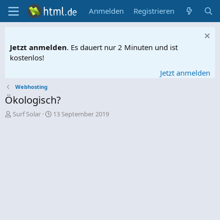
Anmelden
Registrieren
Jetzt anmelden
. Es dauert nur 2 Minuten und ist
kostenlos!
Jetzt anmelden
Webhosting
Ökologisch?
E
E
Surf Solar
13 September 2019
r
r
s
s
t
t
e
e
l
l
l
l
e
t
r
a
m