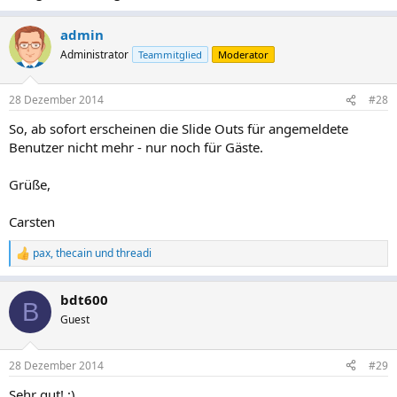
admin
Administrator
Teammitglied
Moderator
28 Dezember 2014
#28
So, ab sofort erscheinen die Slide Outs für angemeldete
Benutzer nicht mehr - nur noch für Gäste.
Grüße,
Carsten
pax
,
thecain
und
threadi
R
e
a
bdt600
k
B
t
Guest
i
o
n
28 Dezember 2014
#29
e
n
Sehr gut! ;)