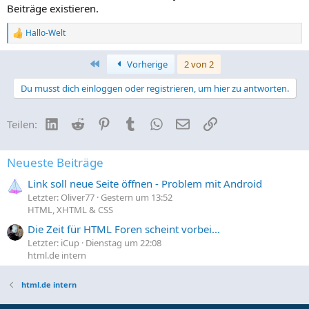
Beiträge existieren.
Hallo-Welt
R
e
a
Erste
Vorherige
2 von 2
k
t
Du musst dich einloggen oder registrieren, um hier zu antworten.
i
o
n
LinkedIn
Reddit
Pinterest
Tumblr
WhatsApp
E-Mail
Link
Teilen:
e
n
:
Neueste Beiträge
Link soll neue Seite öffnen - Problem mit Android
Letzter: Oliver77
Gestern um 13:52
HTML, XHTML & CSS
Die Zeit für HTML Foren scheint vorbei...
Letzter: iCup
Dienstag um 22:08
html.de intern
html.de intern