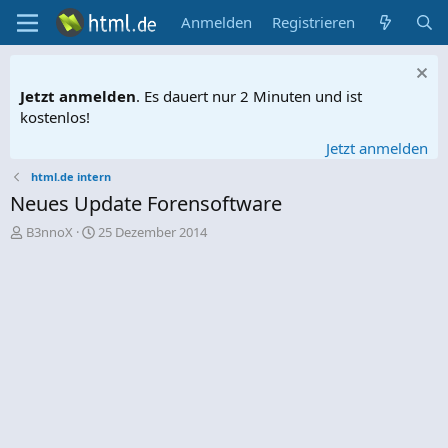
Anmelden
Registrieren
Jetzt anmelden
. Es dauert nur 2 Minuten und ist
kostenlos!
Jetzt anmelden
html.de intern
Neues Update Forensoftware
E
E
B3nnoX
25 Dezember 2014
r
r
s
s
t
t
e
e
l
l
l
l
e
t
r
a
m