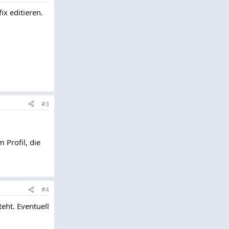
x editieren.
#3
 Profil, die
#4
teht. Eventuell