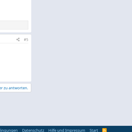
#5
er zu antworten.
dingungen
Datenschutz
Hilfe und Impressum
Start
R