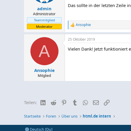
Das sollte in der letzten Zeile 
admin
Administrator
Teammitglied
Ansophie
R
Moderator
e
a
25 Oktober 2019
k
A
t
Vielen Dank! Jetzt funktioniert e
i
o
n
e
n
Ansophie
:
Mitglied
LinkedIn
Reddit
Pinterest
Tumblr
WhatsApp
E-Mail
Link
Teilen:
Startseite
Foren
Über uns
html.de intern
Deutsch [Du]