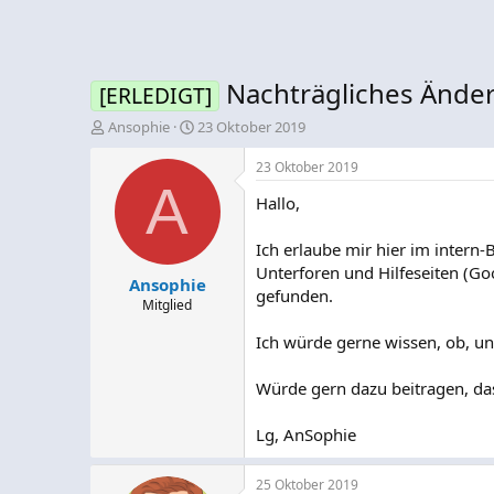
Nachträgliches Änder
[ERLEDIGT]
E
E
Ansophie
23 Oktober 2019
r
r
s
s
23 Oktober 2019
t
A
t
Hallo,
e
e
l
l
l
l
Ich erlaube mir hier im intern-
e
t
Unterforen und Hilfeseiten (Go
Ansophie
r
a
gefunden.
m
Mitglied
Ich würde gerne wissen, ob, und
Würde gern dazu beitragen, das
Lg, AnSophie
25 Oktober 2019