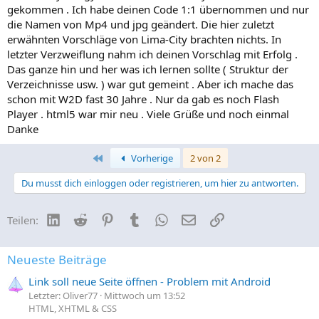
gekommen . Ich habe deinen Code 1:1 übernommen und nur
die Namen von Mp4 und jpg geändert. Die hier zuletzt
erwähnten Vorschläge von Lima-City brachten nichts. In
letzter Verzweiflung nahm ich deinen Vorschlag mit Erfolg .
Das ganze hin und her was ich lernen sollte ( Struktur der
Verzeichnisse usw. ) war gut gemeint . Aber ich mache das
schon mit W2D fast 30 Jahre . Nur da gab es noch Flash
Player . html5 war mir neu . Viele Grüße und noch einmal
Danke
Erste
Vorherige
2 von 2
Du musst dich einloggen oder registrieren, um hier zu antworten.
LinkedIn
Reddit
Pinterest
Tumblr
WhatsApp
E-Mail
Link
Teilen:
Neueste Beiträge
Link soll neue Seite öffnen - Problem mit Android
Letzter: Oliver77
Mittwoch um 13:52
HTML, XHTML & CSS