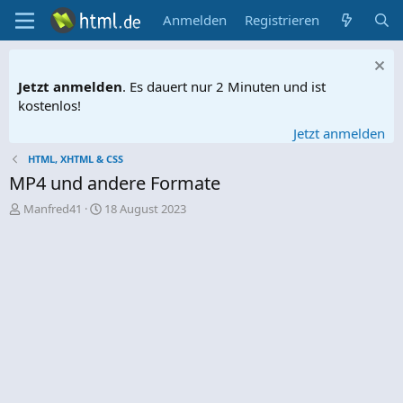
Anmelden
Registrieren
Jetzt anmelden
. Es dauert nur 2 Minuten und ist
kostenlos!
Jetzt anmelden
HTML, XHTML & CSS
MP4 und andere Formate
E
E
Manfred41
18 August 2023
r
r
s
s
t
t
e
e
l
l
l
l
e
t
r
a
m