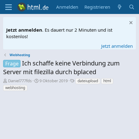
Anmelden
Registrieren
Jetzt anmelden
. Es dauert nur 2 Minuten und ist
kostenlos!
Jetzt anmelden
Webhosting
Ich schaffe keine Verbindung zum
Frage
Server mit filezilla durch bplaced
E
E
S
Daniel777fds
9 Oktober 2019
dateiupload
html
r
r
c
webhosting
s
s
h
t
t
l
e
e
a
l
l
g
l
l
w
e
t
o
r
a
r
m
t
e