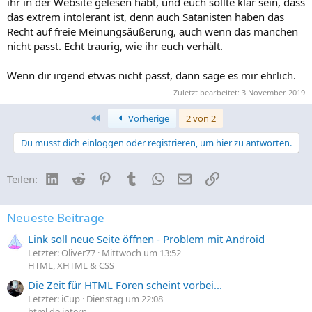
ihr in der Website gelesen habt, und euch sollte klar sein, dass
das extrem intolerant ist, denn auch Satanisten haben das
Recht auf freie Meinungsäußerung, auch wenn das manchen
nicht passt. Echt traurig, wie ihr euch verhält.
Wenn dir irgend etwas nicht passt, dann sage es mir ehrlich.
Zuletzt bearbeitet:
3 November 2019
Erste
Vorherige
2 von 2
Du musst dich einloggen oder registrieren, um hier zu antworten.
LinkedIn
Reddit
Pinterest
Tumblr
WhatsApp
E-Mail
Link
Teilen:
Neueste Beiträge
Link soll neue Seite öffnen - Problem mit Android
Letzter: Oliver77
Mittwoch um 13:52
HTML, XHTML & CSS
Die Zeit für HTML Foren scheint vorbei...
Letzter: iCup
Dienstag um 22:08
html.de intern