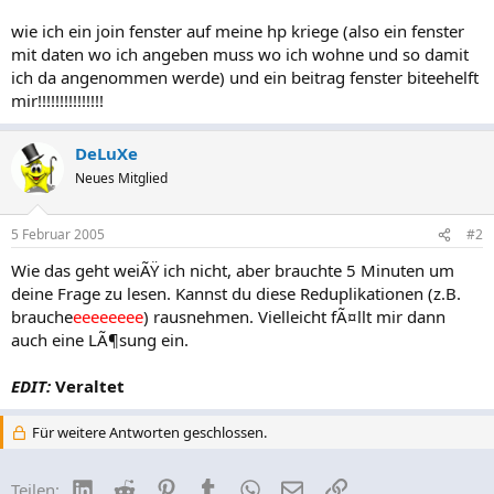
wie ich ein join fenster auf meine hp kriege (also ein fenster
mit daten wo ich angeben muss wo ich wohne und so damit
ich da angenommen werde) und ein beitrag fenster biteehelft
mir!!!!!!!!!!!!!!!
DeLuXe
Neues Mitglied
5 Februar 2005
#2
Wie das geht weiÃŸ ich nicht, aber brauchte 5 Minuten um
deine Frage zu lesen. Kannst du diese Reduplikationen (z.B.
brauche
eeeeeeee
) rausnehmen. Vielleicht fÃ¤llt mir dann
auch eine LÃ¶sung ein.
EDIT:
Veraltet
Für weitere Antworten geschlossen.
LinkedIn
Reddit
Pinterest
Tumblr
WhatsApp
E-Mail
Link
Teilen: