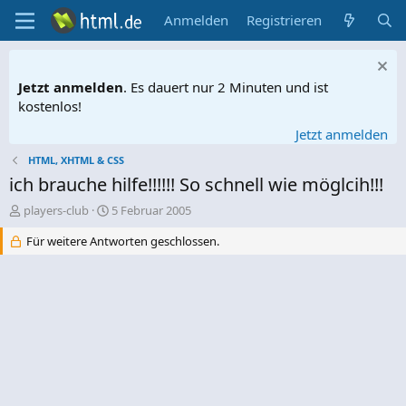
Anmelden
Registrieren
Jetzt anmelden
. Es dauert nur 2 Minuten und ist
kostenlos!
Jetzt anmelden
HTML, XHTML & CSS
ich brauche hilfe!!!!!! So schnell wie möglcih!!!
E
E
players-club
5 Februar 2005
r
r
Für weitere Antworten geschlossen.
s
s
t
t
e
e
l
l
l
l
e
t
r
a
m