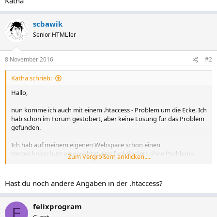
Katha
scbawik
Senior HTML'ler
8 November 2016
#2
Katha schrieb:
Hallo,
nun komme ich auch mit einem .htaccess - Problem um die Ecke. Ich
hab schon im Forum gestöbert, aber keine Lösung für das Problem
gefunden.
Ich hab auf meinem eigenen Webspace schon einen
Verzeichnisschutz eingerichtet. Der funktioniert ohne Probleme.
Zum Vergrößern anklicken....
Nun wollte ich auch auf unserer Schulhomepage einen
Verzeichnisschutz einrichten.
Hast du noch andere Angaben in der .htaccess?
Dazu habe ich mich an diese Anleitung gehalten und auch den
Passwortgenerator benutzt. (Ich hab nämlich keine Ahnung, was da
felixprogram
drin stehen muss.) Den realtiven Pfad hab ich mich
F
sicherheitshalber auch vom Provider nochmal nennen lassen. Der