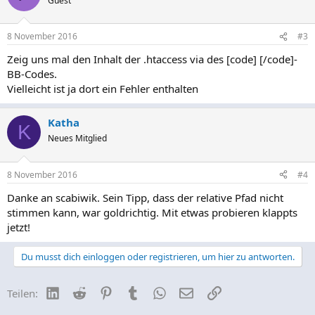
Guest
müsste also korrekt sein.
Dann hab ich eine .htaccess und eine .htpasswd-Datei erstellt und
beide in das zu schützende Verzeichnis kopiert.
8 November 2016
#3
Rufe ich die Seite nun mit dem Browser auf, werde ich aufgefordert
Zeig uns mal den Inhalt der .htaccess via des [code] [/code]-
Benutzername und Passwort einzugeben. Mache ich das, erhalte ich
die Fehlermeldung "Internal Server Error". Hat jemand eine Idee,
BB-Codes.
woran es liegen könnte?
Vielleicht ist ja dort ein Fehler enthalten
Lg
Katha
Katha
K
Neues Mitglied
8 November 2016
#4
Danke an scabiwik. Sein Tipp, dass der relative Pfad nicht
stimmen kann, war goldrichtig. Mit etwas probieren klappts
jetzt!
Du musst dich einloggen oder registrieren, um hier zu antworten.
LinkedIn
Reddit
Pinterest
Tumblr
WhatsApp
E-Mail
Link
Teilen: