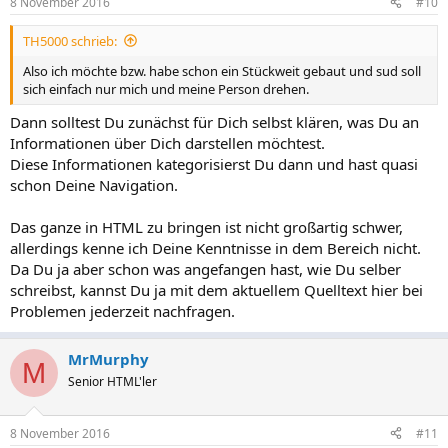
8 November 2016
#10
e
n
TH5000 schrieb:
:
Also ich möchte bzw. habe schon ein Stückweit gebaut und sud soll
sich einfach nur mich und meine Person drehen.
Dann solltest Du zunächst für Dich selbst klären, was Du an
Informationen über Dich darstellen möchtest.
Diese Informationen kategorisierst Du dann und hast quasi
schon Deine Navigation.
Das ganze in HTML zu bringen ist nicht großartig schwer,
allerdings kenne ich Deine Kenntnisse in dem Bereich nicht.
Da Du ja aber schon was angefangen hast, wie Du selber
schreibst, kannst Du ja mit dem aktuellem Quelltext hier bei
Problemen jederzeit nachfragen.
MrMurphy
M
Senior HTML'ler
8 November 2016
#11