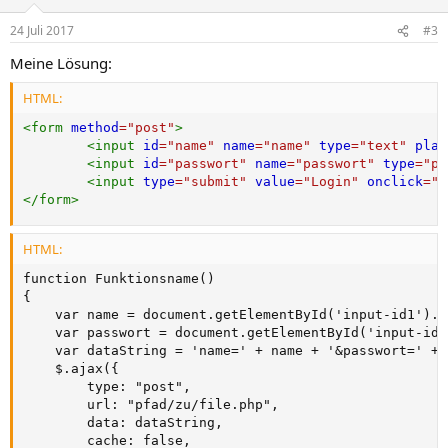
24 Juli 2017
#3
Meine Lösung:
HTML:
<
form
method
=
"
post
"
>
<
input
id
=
"
name
"
name
=
"
name
"
type
=
"
text
"
plac
<
input
id
=
"
passwort
"
name
=
"
passwort
"
type
=
"
pa
<
input
type
=
"
submit
"
value
=
"
Login
"
onclick
=
"
r
</
form
>
HTML:
function Funktionsname()

{

    var name = document.getElementById('input-id1').va
    var passwort = document.getElementById('input-id2
    var dataString = 'name=' + name + '&passwort=' + 
    $.ajax({

        type: "post",

        url: "pfad/zu/file.php",

        data: dataString,

        cache: false,
