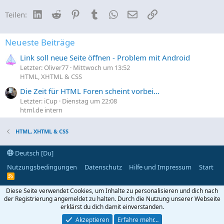
LinkedIn
Reddit
Pinterest
Tumblr
WhatsApp
E-Mail
Link
Teilen:
Neueste Beiträge
Link soll neue Seite öffnen - Problem mit Android
Letzter: Oliver77
Mittwoch um 13:52
HTML, XHTML & CSS
Die Zeit für HTML Foren scheint vorbei...
Letzter: iCup
Dienstag um 22:08
html.de intern
HTML, XHTML & CSS
Deutsch [Du]
Nutzungsbedingungen
Datenschutz
Hilfe und Impressum
Start
R
S
S
Diese Seite verwendet Cookies, um Inhalte zu personalisieren und dich nach
der Registrierung angemeldet zu halten. Durch die Nutzung unserer Webseite
erklärst du dich damit einverstanden.
Akzeptieren
Erfahre mehr…