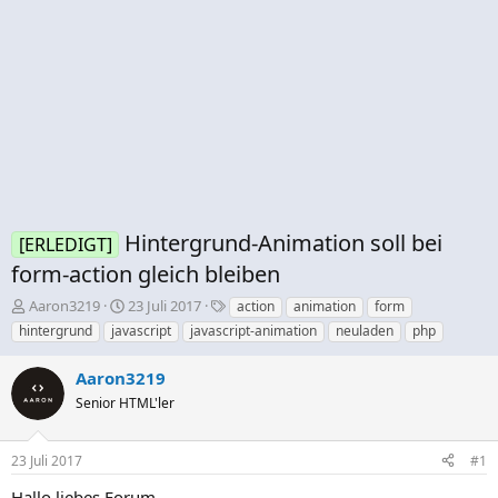
Hintergrund-Animation soll bei
[ERLEDIGT]
form-action gleich bleiben
E
E
S
Aaron3219
23 Juli 2017
action
animation
form
r
r
c
hintergrund
javascript
javascript-animation
neuladen
php
s
s
h
t
t
l
Aaron3219
e
e
a
Senior HTML'ler
l
l
g
l
l
w
e
t
o
23 Juli 2017
#1
r
a
r
m
t
Hallo liebes Forum,