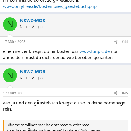
www.onlyfree.de/kostenloses_gaestebuch.php
NRWZ-MOR
N
Neues Mitglied
17 März 2005
#44
einen server kriegst du hir kostenloss
www.funpic.de
nur
anmelden must du dich. genau wie bei oben genanten.
NRWZ-MOR
N
Neues Mitglied
17 März 2005
#45
aah ja und den gÃ¤stebuch kriegst du so in deine homepage
rein.
<iframe scrolling="no" height="xxx" width="xxx"
src="deine gÃ¤stebuch adresse" border="0"></iframe>