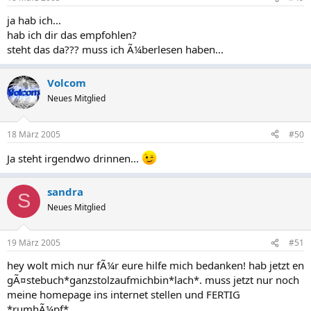
ja hab ich...
hab ich dir das empfohlen?
steht das da??? muss ich Ã¼berlesen haben...
Volcom
Neues Mitglied
18 März 2005
#50
Ja steht irgendwo drinnen...
sandra
S
Neues Mitglied
19 März 2005
#51
hey wolt mich nur fÃ¼r eure hilfe mich bedanken! hab jetzt en
gÃ¤stebuch*ganzstolzaufmichbin*lach*. muss jetzt nur noch
meine homepage ins internet stellen und FERTIG
*rumhÃ¼pf*