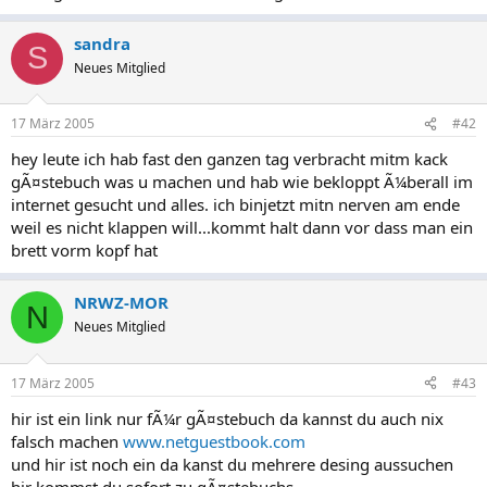
sandra
S
Neues Mitglied
17 März 2005
#42
hey leute ich hab fast den ganzen tag verbracht mitm kack
gÃ¤stebuch was u machen und hab wie bekloppt Ã¼berall im
internet gesucht und alles. ich binjetzt mitn nerven am ende
weil es nicht klappen will...kommt halt dann vor dass man ein
brett vorm kopf hat
NRWZ-MOR
N
Neues Mitglied
17 März 2005
#43
hir ist ein link nur fÃ¼r gÃ¤stebuch da kannst du auch nix
falsch machen
www.netguestbook.com
und hir ist noch ein da kanst du mehrere desing aussuchen
hir kommst du sofort zu gÃ¤stebuchs