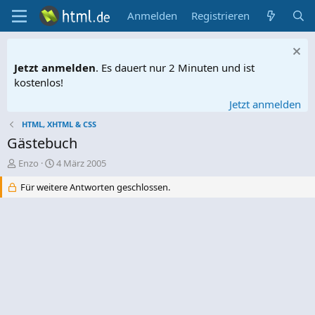
Anmelden
Registrieren
Jetzt anmelden
. Es dauert nur 2 Minuten und ist
kostenlos!
Jetzt anmelden
HTML, XHTML & CSS
Gästebuch
E
E
Enzo
4 März 2005
r
r
Für weitere Antworten geschlossen.
s
s
t
t
e
e
l
l
l
l
e
t
r
a
m