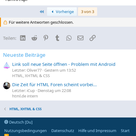
Erste
Vorherige
3 von 3
Für weitere Antworten geschlossen.
LinkedIn
Reddit
Pinterest
Tumblr
WhatsApp
E-Mail
Link
Teilen:
Neueste Beiträge
Link soll neue Seite öffnen - Problem mit Android
Letzter: Oliver77
Gestern um 13:52
HTML, XHTML & CSS
Die Zeit für HTML Foren scheint vorbei...
Letzter: iCup
Dienstag um 22:08
html.de intern
HTML, XHTML & CSS
Deutsch [Du]
Nutzungsbedingungen
Datenschutz
Hilfe und Impressum
Start
R