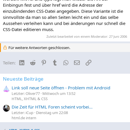
Einbingun fest und über href wird die Adresse der
einzubindenden CSS-Datei angegeben. Diese Variante ist die
sinnvollste da man so allen Seiten leicht ein und das selbe
Aussehen verleihen kann und bei änderungen nur schnell die
CSS-Datei editieren muss.
Zuletzt bearbeitet von einem Moderator:
27 Juni 2006
Für weitere Antworten geschlossen.
LinkedIn
Reddit
Pinterest
Tumblr
WhatsApp
E-Mail
Link
Teilen:
Neueste Beiträge
Link soll neue Seite öffnen - Problem mit Android
Letzter: Oliver77
Mittwoch um 13:52
HTML, XHTML & CSS
Die Zeit für HTML Foren scheint vorbei...
Letzter: iCup
Dienstag um 22:08
html.de intern