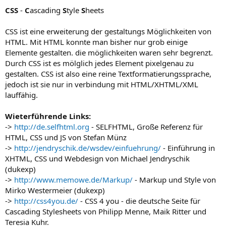
CSS
-
C
ascading
S
tyle
S
heets
CSS ist eine erweiterung der gestaltungs Möglichkeiten von
HTML. Mit HTML konnte man bisher nur grob einige
Elemente gestalten. die möglichkeiten waren sehr begrenzt.
Durch CSS ist es mölglich jedes Element pixelgenau zu
gestalten. CSS ist also eine reine Textformatierungssprache,
jedoch ist sie nur in verbindung mit HTML/XHTML/XML
lauffähig.
Wieterführende Links:
->
http://de.selfhtml.org
- SELFHTML, Große Referenz für
HTML, CSS und JS von Stefan Münz
->
http://jendryschik.de/wsdev/einfuehrung/
- Einführung in
XHTML, CSS und Webdesign von Michael Jendryschik
(dukexp)
->
http://www.memowe.de/Markup/
- Markup und Style von
Mirko Westermeier (dukexp)
->
http://css4you.de/
- CSS 4 you - die deutsche Seite für
Cascading Stylesheets von Philipp Menne, Maik Ritter und
Teresia Kuhr.