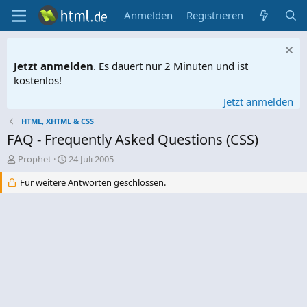
Anmelden
Registrieren
Jetzt anmelden
. Es dauert nur 2 Minuten und ist
kostenlos!
Jetzt anmelden
HTML, XHTML & CSS
FAQ - Frequently Asked Questions (CSS)
E
E
Prophet
24 Juli 2005
r
r
Für weitere Antworten geschlossen.
s
s
t
t
e
e
l
l
l
l
e
t
r
a
m