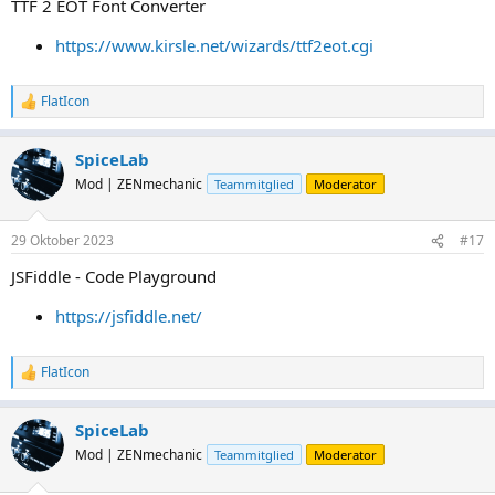
TTF 2 EOT Font Converter
:
https://www.kirsle.net/wizards/ttf2eot.cgi
FlatIcon
R
e
a
SpiceLab
k
t
Mod | ZENmechanic
Teammitglied
Moderator
i
o
n
29 Oktober 2023
#17
e
n
JSFiddle - Code Playground
:
https://jsfiddle.net/
FlatIcon
R
e
a
SpiceLab
k
t
Mod | ZENmechanic
Teammitglied
Moderator
i
o