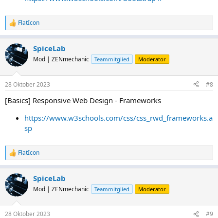
FlatIcon
R
e
a
SpiceLab
k
t
Mod | ZENmechanic
Teammitglied
Moderator
i
o
n
28 Oktober 2023
#8
e
n
[Basics] Responsive Web Design - Frameworks
:
https://www.w3schools.com/css/css_rwd_frameworks.a
sp
FlatIcon
R
e
a
SpiceLab
k
t
Mod | ZENmechanic
Teammitglied
Moderator
i
o
n
28 Oktober 2023
#9
e