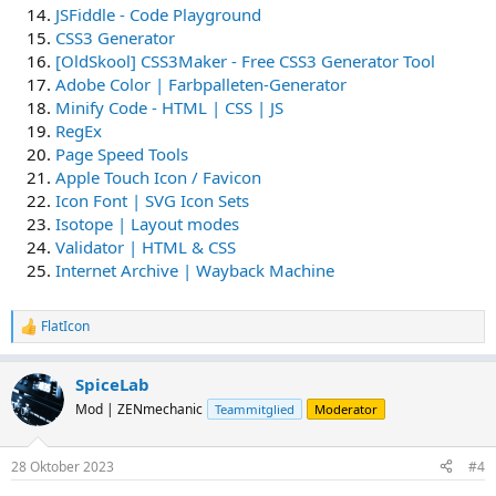
JSFiddle - Code Playground
CSS3 Generator
[OldSkool] CSS3Maker - Free CSS3 Generator Tool
Adobe Color | Farbpalleten-Generator
Minify Code - HTML | CSS | JS
RegEx
Page Speed Tools
Apple Touch Icon / Favicon
Icon Font | SVG Icon Sets
Isotope | Layout modes
Validator | HTML & CSS
Internet Archive | Wayback Machine
FlatIcon
R
e
a
SpiceLab
k
t
Mod | ZENmechanic
Teammitglied
Moderator
i
o
n
28 Oktober 2023
#4
e
n