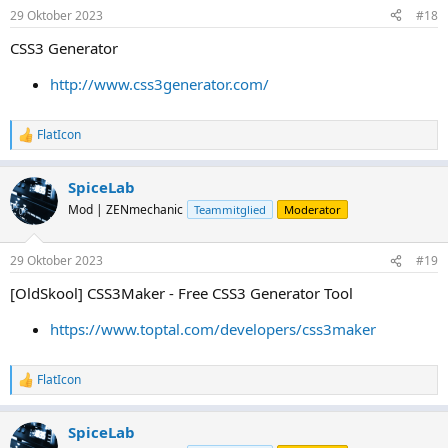
n
29 Oktober 2023
#18
e
n
CSS3 Generator
:
http://www.css3generator.com/
FlatIcon
R
e
a
SpiceLab
k
t
Mod | ZENmechanic
Teammitglied
Moderator
i
o
n
29 Oktober 2023
#19
e
n
[OldSkool] CSS3Maker - Free CSS3 Generator Tool
:
https://www.toptal.com/developers/css3maker
FlatIcon
R
e
a
SpiceLab
k