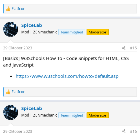
FlatIcon
R
e
a
SpiceLab
k
t
Mod | ZENmechanic
Teammitglied
Moderator
i
o
n
29 Oktober 2023
#15
e
n
[Basics] W3Schools How To - Code Snippets for HTML, CSS
:
and JavaScript
https://www.w3schools.com/howto/default.asp
FlatIcon
R
e
a
SpiceLab
k
t
Mod | ZENmechanic
Teammitglied
Moderator
i
o
n
29 Oktober 2023
#16
e
n