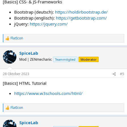
[Basics] CSS- & JS-Frameworks
:
Bootstrap (deutsch):
https://holdirbootstrap.de/
Bootstrap (englisch):
https://getbootstrap.com/
jQuery:
https://jquery.com/
FlatIcon
R
e
a
SpiceLab
k
t
Mod | ZENmechanic
Teammitglied
Moderator
i
o
n
28 Oktober 2023
#5
e
n
[Basics] HTML Tutorial
:
https://www.w3schools.com/html/
FlatIcon
R
e
a
SpiceLab
k