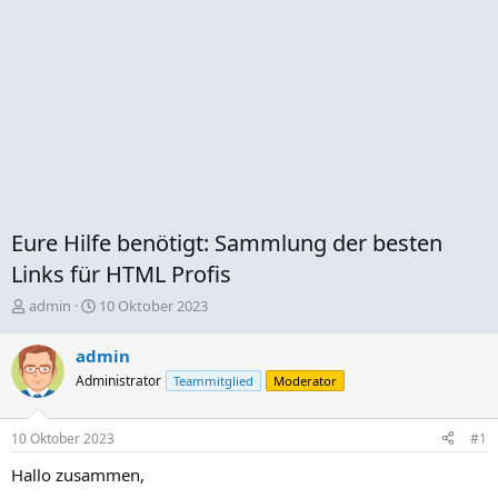
Eure Hilfe benötigt: Sammlung der besten
Links für HTML Profis
E
E
admin
10 Oktober 2023
r
r
s
s
admin
t
t
Administrator
Teammitglied
Moderator
e
e
l
l
l
l
10 Oktober 2023
#1
e
t
r
a
Hallo zusammen,
m