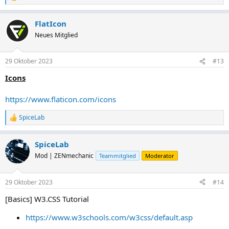
e
a
FlatIcon
k
t
Neues Mitglied
i
o
n
29 Oktober 2023
#13
e
n
Icons
:
https://www.flaticon.com/icons
SpiceLab
R
e
a
SpiceLab
k
t
Mod | ZENmechanic
Teammitglied
Moderator
i
o
n
29 Oktober 2023
#14
e
n
[Basics] W3.CSS Tutorial
:
https://www.w3schools.com/w3css/default.asp