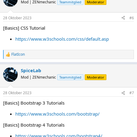
t
Mod | ZENmechanic
Teammitglied
Moderator
i
o
n
28 Oktober 2023
#6
e
n
[Basics] CSS Tutorial
:
https://www.w3schools.com/css/default.asp
FlatIcon
R
e
a
SpiceLab
k
t
Mod | ZENmechanic
Teammitglied
Moderator
i
o
n
28 Oktober 2023
#7
e
n
[Basics] Bootstrap 3 Tutorials
:
https://www.w3schools.com/bootstrap/
[Basics] Bootstrap 4 Tutorials
https://www.w3schools.com/bootstrap4/