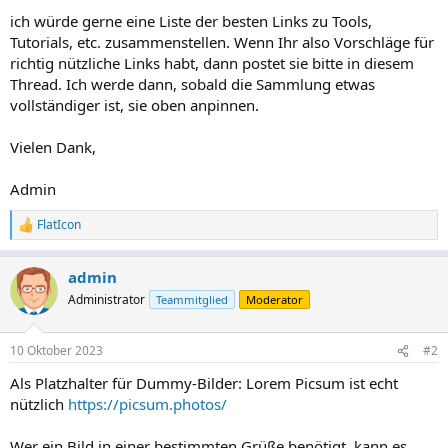
ich würde gerne eine Liste der besten Links zu Tools,
Tutorials, etc. zusammenstellen. Wenn Ihr also Vorschläge für
richtig nützliche Links habt, dann postet sie bitte in diesem
Thread. Ich werde dann, sobald die Sammlung etwas
vollständiger ist, sie oben anpinnen.
Vielen Dank,
Admin
FlatIcon
R
e
a
admin
k
t
Administrator
Teammitglied
Moderator
i
o
n
10 Oktober 2023
#2
e
n
Als Platzhalter für Dummy-Bilder: Lorem Picsum ist echt
:
nützlich
https://picsum.photos/
Wer ein Bild in einer bestimmten Grüße benötigt, kann es