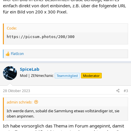
einfach direkt von dort einbinden, z.B. über die folgende URL
für ein Bild von 200 x 300 Pixel.
Code:
https://picsum.photos/200/300
FlatIcon
R
e
a
SpiceLab
k
t
Mod | ZENmechanic
Teammitglied
Moderator
i
o
n
28 Oktober 2023
#3
e
n
admin schrieb:
:
Ich werde dann, sobald die Sammlung etwas vollständiger ist, sie
oben anpinnen.
Ich habe vorsorglich das Thema im Forum angepinnt, damit