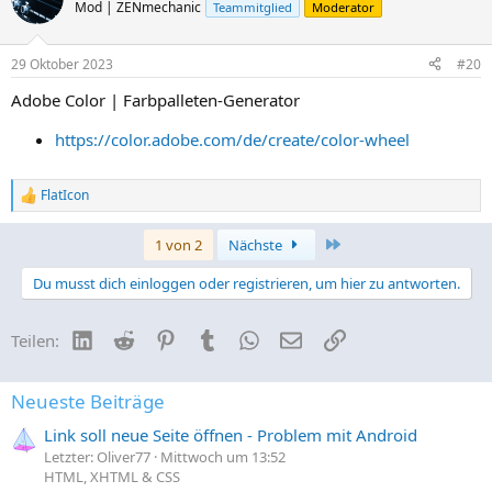
t
Mod | ZENmechanic
Teammitglied
Moderator
i
o
n
29 Oktober 2023
#20
e
n
Adobe Color | Farbpalleten-Generator
:
https://color.adobe.com/de/create/color-wheel
FlatIcon
R
e
a
Letzte
1 von 2
Nächste
k
t
Du musst dich einloggen oder registrieren, um hier zu antworten.
i
o
n
LinkedIn
Reddit
Pinterest
Tumblr
WhatsApp
E-Mail
Link
Teilen:
e
n
:
Neueste Beiträge
Link soll neue Seite öffnen - Problem mit Android
Letzter: Oliver77
Mittwoch um 13:52
HTML, XHTML & CSS