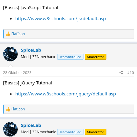
n
[Basics] JavaScript Tutorial
:
https://www.w3schools.com/js/default.asp
FlatIcon
R
e
a
SpiceLab
k
t
Mod | ZENmechanic
Teammitglied
Moderator
i
o
n
28 Oktober 2023
#10
e
n
[Basics] jQuery Tutorial
:
https://www.w3schools.com/jquery/default.asp
FlatIcon
R
e
a
SpiceLab
k
t
Mod | ZENmechanic
Teammitglied
Moderator
i