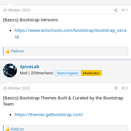
o
n
29 Oktober 2023
#11
e
n
[Basics] Bootstrap Versions
:
https://www.w3schools.com/bootstrap/bootstrap_ver.a
sp
FlatIcon
R
e
a
SpiceLab
k
t
Mod | ZENmechanic
Teammitglied
Moderator
i
o
n
29 Oktober 2023
#12
e
n
[Basics] Bootstrap Themes Built & Curated by the Bootstrap
:
Team
https://themes.getbootstrap.com/
FlatIcon
R