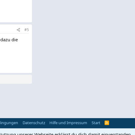
#5
 dazu die
dingungen
Datenschutz
Hilfe und Impressum
Start
R
S
S
Nutzung unserer Webseite erklärst du dich damit einverstanden.