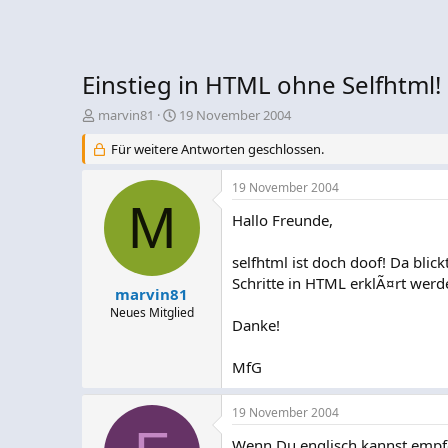
Einstieg in HTML ohne Selfhtml!
E
E
marvin81
19 November 2004
r
r
Für weitere Antworten geschlossen.
s
s
t
t
e
e
19 November 2004
l
M
l
Hallo Freunde,
l
l
e
t
r
a
selfhtml ist doch doof! Da blick
m
Schritte in HTML erklÃ¤rt werd
marvin81
Neues Mitglied
Danke!
MfG
19 November 2004
Wenn Du englisch kannst empfe