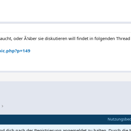
ucht, oder Ã¼ber sie diskutieren will findet in folgenden Thread
pic.php?p=149
Nutzungsbe
und dich nach der Registrierung angemeldet zu halten. Durch die 