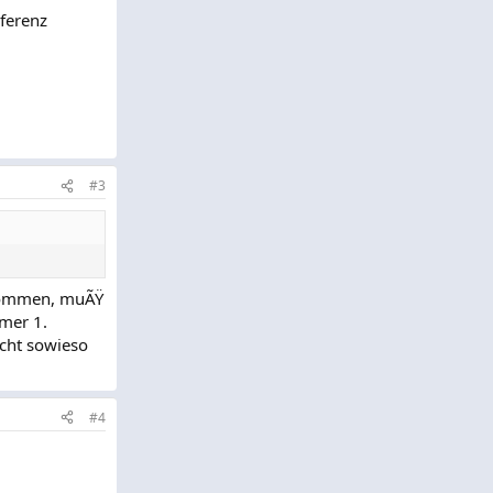
eferenz
#3
r kommen, muÃŸ
mmer 1.
acht sowieso
#4