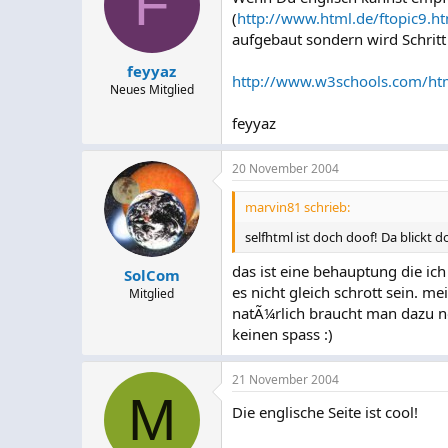
F
(
http://www.html.de/ftopic9.h
aufgebaut sondern wird Schritt 
feyyaz
http://www.w3schools.com/htm
Neues Mitglied
feyyaz
20 November 2004
marvin81 schrieb:
selfhtml ist doch doof! Da blickt do
das ist eine behauptung die ic
SolCom
es nicht gleich schrott sein. 
Mitglied
natÃ¼rlich braucht man dazu n
keinen spass :)
21 November 2004
M
Die englische Seite ist cool!