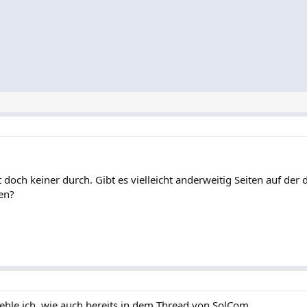
t doch keiner durch. Gibt es vielleicht anderweitig Seiten auf der 
en?
hle ich, wie auch bereits in dem Thread von SolCom