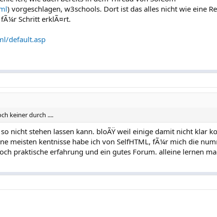
tml
) vorgeschlagen, w3schools. Dort ist das alles nicht wie eine R
fÃ¼r Schritt erklÃ¤rt.
l/default.asp
ch keiner durch ....
h so nicht stehen lassen kann. bloÃŸ weil einige damit nicht kla
meine meisten kentnisse habe ich von SelfHTML, fÃ¼r mich die nu
och praktische erfahrung und ein gutes Forum. alleine lernen m