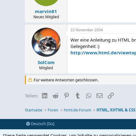
marvin81
Neues Mitglied
22 November 2004
Wer eine Anleitung zu HTML bra
Gelegenheit :)
http://www.html.de/viewto
SolCom
Mitglied
Für weitere Antworten geschlossen.
LinkedIn
Reddit
Pinterest
Tumblr
WhatsApp
E-Mail
Link
Teilen:
Startseite
Foren
html.de-Forum
HTML, XHTML & CSS
Deutsch [Du]
Diese Seite verwendet Cookies, um Inhalte zu personalisieren 