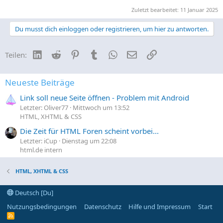
Zuletzt bearbeitet:
11 Januar 2025
Du musst dich einloggen oder registrieren, um hier zu antworten.
LinkedIn
Reddit
Pinterest
Tumblr
WhatsApp
E-Mail
Link
Teilen:
Neueste Beiträge
Link soll neue Seite öffnen - Problem mit Android
Letzter: Oliver77
Mittwoch um 13:52
HTML, XHTML & CSS
Die Zeit für HTML Foren scheint vorbei...
Letzter: iCup
Dienstag um 22:08
html.de intern
HTML, XHTML & CSS
Deutsch [Du]
Nutzungsbedingungen
Datenschutz
Hilfe und Impressum
Start
R
S