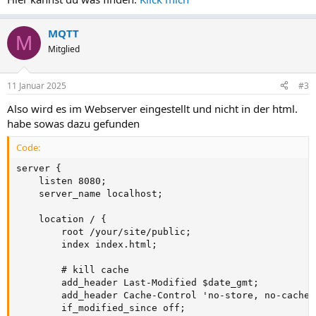
MQTT
M
Mitglied
11 Januar 2025
#3
Also wird es im Webserver eingestellt und nicht in der html.
habe sowas dazu gefunden
Code:
server {

    listen 8080;

    server_name localhost;

    location / {

        root /your/site/public;

        index index.html;

        # kill cache

        add_header Last-Modified $date_gmt;

        add_header Cache-Control 'no-store, no-cache';
        if_modified_since off;
