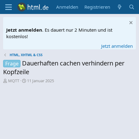
Anmelden
Registrieren
Jetzt anmelden
. Es dauert nur 2 Minuten und ist
kostenlos!
Jetzt anmelden
HTML, XHTML & CSS
Dauerhaften cachen verhindern per
Frage
Kopfzeile
E
E
MQTT
11 Januar 2025
r
r
s
s
t
t
e
e
l
l
l
l
e
t
r
a
m