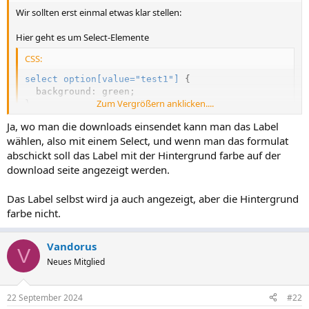
Wir sollten erst einmal etwas klar stellen:
Hier geht es um Select-Elemente
CSS:
select option[value="test1"]
{
background
:
 green
;
Zum Vergrößern anklicken....
}
Ja, wo man die downloads einsendet kann man das Label
select option[value="test2"]
{
wählen, also mit einem Select, und wenn man das formulat
background
:
 red
;
abschickt soll das Label mit der Hintergrund farbe auf der
}
download seite angezeigt werden.
In den Problembeschreibungen redest du aber von Label. Ja was
Das Label selbst wird ja auch angezeigt, aber die Hintergrund
denn nun?
farbe nicht.
Vandorus
V
Neues Mitglied
22 September 2024
#22