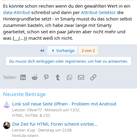
Es könnte schon reichen wenn du den gewählten Wert in ein
data-Attribut
schreibst und dann per
Attribut-Selektor
die
Hintergrundfarbe setzt - in Smarty musst du das schon selbst
zusammen basteln, ich habe zwar lange mit Smarty
gearbeitet, schon seit ein paar Jahren aber nicht mehr und
was {__(…)} macht weiß ich nicht.
Erste
Vorherige
2 von 2
Du musst dich einloggen oder registrieren, um hier zu antworten.
LinkedIn
Reddit
Pinterest
Tumblr
WhatsApp
E-Mail
Link
Teilen:
Neueste Beiträge
Link soll neue Seite öffnen - Problem mit Android
Letzter: Oliver77
Mittwoch um 13:52
HTML, XHTML & CSS
Die Zeit für HTML Foren scheint vorbei...
Letzter: iCup
Dienstag um 22:08
html.de intern