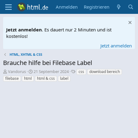
Anmelden
Registrieren
Jetzt anmelden
. Es dauert nur 2 Minuten und ist
kostenlos!
Jetzt anmelden
HTML, XHTML & CSS
Brauche hilfe bei Filebase Label
E
E
S
Vandorus
21 September 2024
css
download bereich
r
r
c
filebase
html
html & css
label
s
s
h
t
t
l
e
e
a
l
l
g
l
l
w
e
t
o
r
a
r
m
t
e