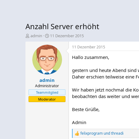
Anzahl Server erhöht
E
E
admin
11 Dezember 2015
r
r
s
s
11 Dezember 2015
t
t
Hallo zusammen,
e
e
l
l
l
l
gestern und heute Abend sind w
e
t
Daher erschien teilweise eine 
admin
r
a
m
Administrator
Wir haben jetzt nochmal die Kon
Teammitglied
beobachten das weiter und werd
Moderator
Beste Grüße,
Admin
felixprogram
und
threadi
R