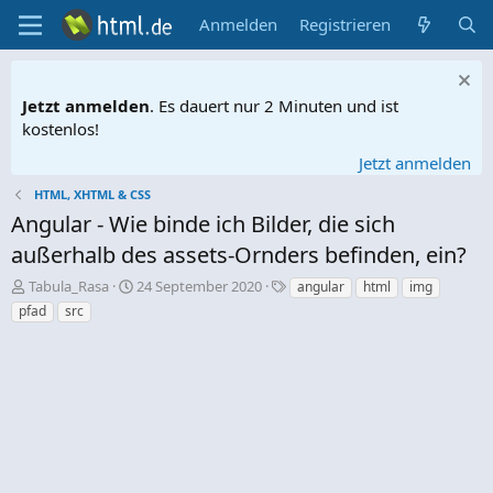
Anmelden
Registrieren
Jetzt anmelden
. Es dauert nur 2 Minuten und ist
kostenlos!
Jetzt anmelden
HTML, XHTML & CSS
Angular - Wie binde ich Bilder, die sich
außerhalb des assets-Ornders befinden, ein?
E
E
S
Tabula_Rasa
24 September 2020
angular
html
img
r
r
c
pfad
src
s
s
h
t
t
l
e
e
a
l
l
g
l
l
w
e
t
o
r
a
r
m
t
e