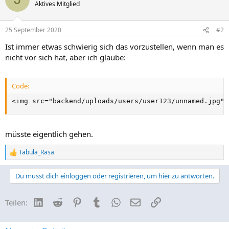
Aktives Mitglied
25 September 2020
#2
Ist immer etwas schwierig sich das vorzustellen, wenn man es
nicht vor sich hat, aber ich glaube:
Code:
<img src="backend/uploads/users/user123/unnamed.jpg">
müsste eigentlich gehen.
Tabula_Rasa
R
e
a
Du musst dich einloggen oder registrieren, um hier zu antworten.
k
t
i
LinkedIn
Reddit
Pinterest
Tumblr
WhatsApp
E-Mail
Link
Teilen:
o
n
e