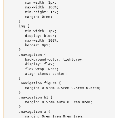
         min-width: 1px;

         max-width: 100%;

         min-height: 1px;

         margin: 0rem;

      }

      img {

         min-width: 1px;

         display: block;

         max-width: 100%;

         border: 0px;

      }

      .navigation {

         background-color: lightgrey;

         display: flex;

         flex-wrap: wrap;

         align-items: center;

      }

      .navigation figure {

         margin: 0.5rem 0.5rem 0.5rem 0.5rem;

      }

      .navigation h1 {

         margin: 0.5rem auto 0.5rem 0rem;

      }

      .navigation a {

         margin: 0rem 1rem 0rem 1rem;
