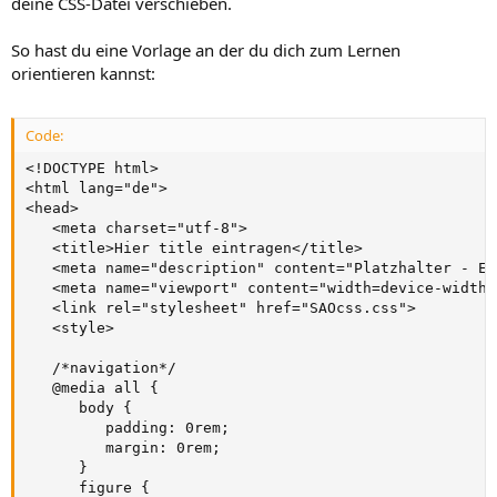
deine CSS-Datei verschieben.
So hast du eine Vorlage an der du dich zum Lernen
orientieren kannst:
Code:
<!DOCTYPE html>

<html lang="de">

<head>

   <meta charset="utf-8">

   <title>Hier title eintragen</title>

   <meta name="description" content="Platzhalter - Ei
   <meta name="viewport" content="width=device-width,
   <link rel="stylesheet" href="SAOcss.css">

   <style>

   /*navigation*/

   @media all {

      body {

         padding: 0rem;

         margin: 0rem;

      }

      figure {
