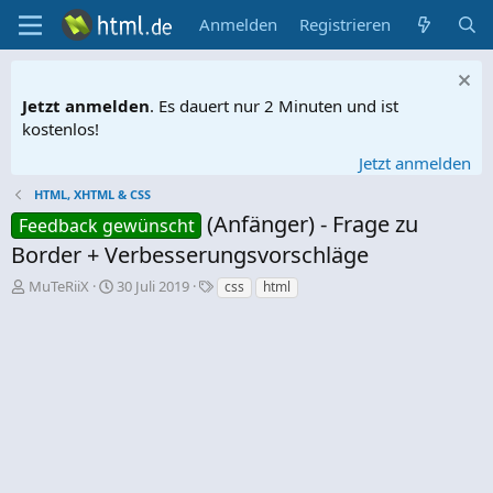
Anmelden
Registrieren
Jetzt anmelden
. Es dauert nur 2 Minuten und ist
kostenlos!
Jetzt anmelden
HTML, XHTML & CSS
(Anfänger) - Frage zu
Feedback gewünscht
Border + Verbesserungsvorschläge
E
E
S
MuTeRiiX
30 Juli 2019
css
html
r
r
c
s
s
h
t
t
l
e
e
a
l
l
g
l
l
w
e
t
o
r
a
r
m
t
e