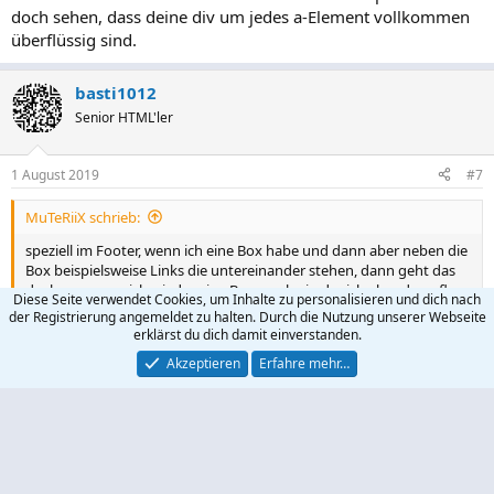
doch sehen, dass deine div um jedes a-Element vollkommen
überflüssig sind.
basti1012
Senior HTML'ler
1 August 2019
#7
MuTeRiiX schrieb:
speziell im Footer, wenn ich eine Box habe und dann aber neben die
Box beispielsweise Links die untereinander stehen, dann geht das
doch nur, wenn ich wieder eine Box mache in der ich aber dann flex-
Diese Seite verwendet Cookies, um Inhalte zu personalisieren und dich nach
direction: column definiere oder?
der Registrierung angemeldet zu halten. Durch die Nutzung unserer Webseite
erklärst du dich damit einverstanden.
Akzeptieren
Erfahre mehr…
RESPEKT !!
Das muß auch mal gesagt werden..
Gestern kanntest du noch kein Flexbox und dann das.
Du lernst schnell.
Finde ich gut , sowas hat man selten.
Mach weiter so