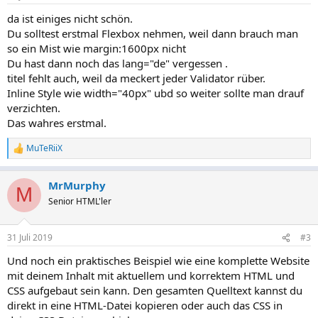
da ist einiges nicht schön.
Du solltest erstmal Flexbox nehmen, weil dann brauch man
so ein Mist wie margin:1600px nicht
Du hast dann noch das lang="de" vergessen .
titel fehlt auch, weil da meckert jeder Validator rüber.
Inline Style wie width="40px" ubd so weiter sollte man drauf
verzichten.
Das wahres erstmal.
MuTeRiiX
R
e
a
MrMurphy
k
M
t
Senior HTML'ler
i
o
n
31 Juli 2019
#3
e
n
Und noch ein praktisches Beispiel wie eine komplette Website
:
mit deinem Inhalt mit aktuellem und korrektem HTML und
CSS aufgebaut sein kann. Den gesamten Quelltext kannst du
direkt in eine HTML-Datei kopieren oder auch das CSS in