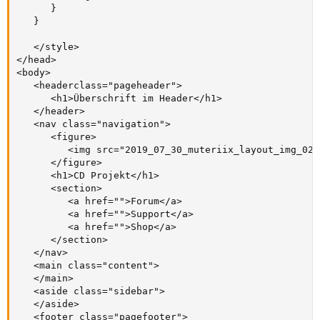
      }

   }

   </style>

</head>

<body>

   <headerclass="pageheader">

      <h1>Überschrift im Header</h1>

   </header>

   <nav class="navigation">

      <figure>

         <img src="2019_07_30_muteriix_layout_img_02.
      </figure>

      <h1>CD Projekt</h1>

      <section>

         <a href="">Forum</a>

         <a href="">Support</a>

         <a href="">Shop</a>

      </section>

   </nav>

   <main class="content">

   </main>

   <aside class="sidebar">

   </aside>

   <footer class="pagefooter">
