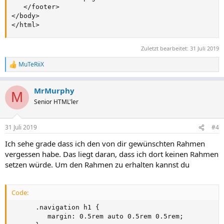
   </footer>

</body>

</html>
Zuletzt bearbeitet:
31 Juli 2019
MuTeRiiX
R
e
a
MrMurphy
k
M
t
Senior HTML'ler
i
o
n
31 Juli 2019
#4
e
n
Ich sehe grade dass ich den von dir gewünschten Rahmen
:
vergessen habe. Das liegt daran, dass ich dort keinen Rahmen
setzen würde. Um den Rahmen zu erhalten kannst du
Code:
      .navigation h1 {

         margin: 0.5rem auto 0.5rem 0.5rem;
