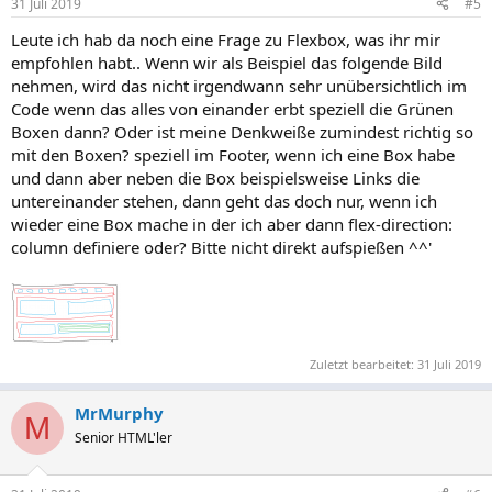
31 Juli 2019
#5
e
n
Leute ich hab da noch eine Frage zu Flexbox, was ihr mir
:
empfohlen habt.. Wenn wir als Beispiel das folgende Bild
nehmen, wird das nicht irgendwann sehr unübersichtlich im
Code wenn das alles von einander erbt speziell die Grünen
Boxen dann? Oder ist meine Denkweiße zumindest richtig so
mit den Boxen? speziell im Footer, wenn ich eine Box habe
und dann aber neben die Box beispielsweise Links die
untereinander stehen, dann geht das doch nur, wenn ich
wieder eine Box mache in der ich aber dann flex-direction:
column definiere oder? Bitte nicht direkt aufspießen ^^'
Zuletzt bearbeitet:
31 Juli 2019
MrMurphy
M
Senior HTML'ler