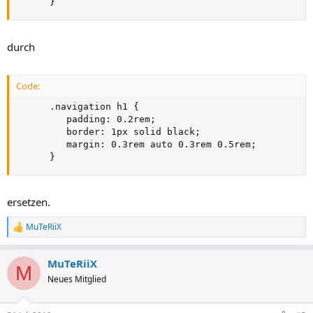
      }
durch
Code:
      .navigation h1 {

         padding: 0.2rem;

         border: 1px solid black;

         margin: 0.3rem auto 0.3rem 0.5rem;

      }
ersetzen.
MuTeRiiX
R
e
a
MuTeRiiX
k
M
t
Neues Mitglied
i
o
n