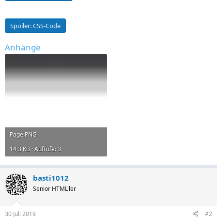
Spoiler:
CSS-Code
Anhänge
Page.PNG
14,3 KB · Aufrufe: 3
basti1012
Senior HTML'ler
30 Juli 2019
#2