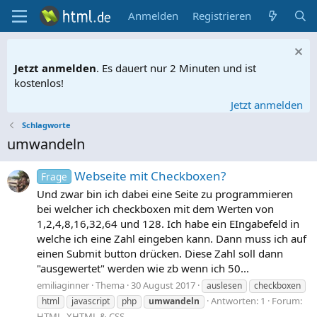
Anmelden
Registrieren
Jetzt anmelden
. Es dauert nur 2 Minuten und ist
kostenlos!
Jetzt anmelden
Schlagworte
umwandeln
Webseite mit Checkboxen?
Frage
Und zwar bin ich dabei eine Seite zu programmieren
bei welcher ich checkboxen mit dem Werten von
1,2,4,8,16,32,64 und 128. Ich habe ein EIngabefeld in
welche ich eine Zahl eingeben kann. Dann muss ich auf
einen Submit button drücken. Diese Zahl soll dann
"ausgewertet" werden wie zb wenn ich 50...
emiliaginner
Thema
30 August 2017
auslesen
checkboxen
Antworten: 1
Forum:
html
javascript
php
umwandeln
HTML, XHTML & CSS