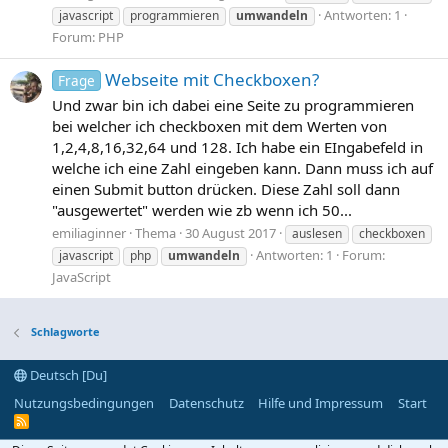
Antworten: 1
javascript
programmieren
umwandeln
Forum:
PHP
Webseite mit Checkboxen?
Frage
Und zwar bin ich dabei eine Seite zu programmieren
bei welcher ich checkboxen mit dem Werten von
1,2,4,8,16,32,64 und 128. Ich habe ein EIngabefeld in
welche ich eine Zahl eingeben kann. Dann muss ich auf
einen Submit button drücken. Diese Zahl soll dann
"ausgewertet" werden wie zb wenn ich 50...
emiliaginner
Thema
30 August 2017
auslesen
checkboxen
Antworten: 1
Forum:
javascript
php
umwandeln
JavaScript
Schlagworte
Deutsch [Du]
Nutzungsbedingungen
Datenschutz
Hilfe und Impressum
Start
R
S