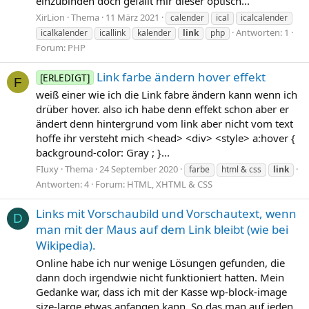
einzubinden doch gefällt mir dieser optisch...
XirLion
Thema
11 März 2021
calender
ical
icalcalender
Antworten: 1
icalkalender
icallink
kalender
link
php
Forum:
PHP
Link farbe ändern hover effekt
[ERLEDIGT]
F
weiß einer wie ich die Link fabre ändern kann wenn ich
drüber hover. also ich habe denn effekt schon aber er
ändert denn hintergrund vom link aber nicht vom text
hoffe ihr versteht mich <head> <div> <style> a:hover {
background-color: Gray ; }...
FIuxy
Thema
24 September 2020
farbe
html & css
link
Antworten: 4
Forum:
HTML, XHTML & CSS
Links mit Vorschaubild und Vorschautext, wenn
D
man mit der Maus auf dem Link bleibt (wie bei
Wikipedia).
Online habe ich nur wenige Lösungen gefunden, die
dann doch irgendwie nicht funktioniert hatten. Mein
Gedanke war, dass ich mit der Kasse wp-block-image
size-large etwas anfangen kann. So das man auf jeden