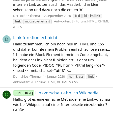
internen Link automatisch das Headerbild in klein
sehen kann und dazu noch die ersten 30...
DerLocke
Thema
12 September 2020
bild
bild im
link
Antworten: 8
Forum:
HTML, XHTML
link
mouseover-effekt
& CSS
Link funktioniert nicht.
D
Hallo zusammen, ich bin noch neu in HTML und CSS
und daher könnte mein Problem einfach zu lösen sein...
Ich habe ein Block-Element in meinen Code eingebaut,
bei dem der Link nicht funktioniert Es geht um
folgenden Code: <!DOCTYPE html> <html lang="de">
<head> <meta charset="utf-8">...
Domahbe
Thema
14 Januar 2020
html & css
link
Antworten: 9
Forum:
HTML, XHTML & CSS
Linkvorschau ähnlich Wikipedia
[ERLEDIGT]
C
Hallo, gibt es eine einfache Methode, eine Linkvorschau
wie bei Wikipedia auf einer Internetseite einzubinden?
Grüße