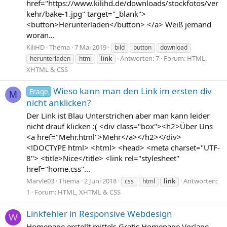
href="https://www.kilihd.de/downloads/stockfotos/ver
kehr/bake-1.jpg" target="_blank">
<button>Herunterladen</button> </a> Weiß jemand
woran...
KiliHD
Thema
7 Mai 2019
bild
button
download
Antworten: 7
Forum:
HTML,
herunterladen
html
link
XHTML & CSS
Wieso kann man den Link im ersten div
Frage
M
nicht anklicken?
Der Link ist Blau Unterstrichen aber man kann leider
nicht drauf klicken :( <div class="box"><h2>Über Uns
<a href="Mehr.html">Mehr</a></h2></div>
<!DOCTYPE html> <html> <head> <meta charset="UTF-
8"> <title>Nice</title> <link rel="stylesheet"
href="home.css"...
Marvle03
Thema
2 Juni 2018
Antworten:
css
html
link
1
Forum:
HTML, XHTML & CSS
Linkfehler in Responsive Webdesign
W
Homepage erstellt mittels Gratis Homepage Vorlage