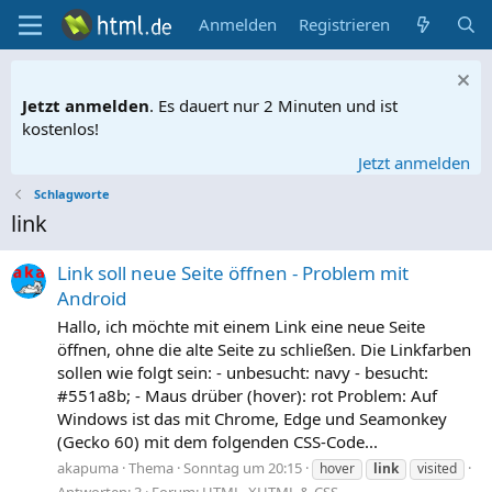
Anmelden
Registrieren
Jetzt anmelden
. Es dauert nur 2 Minuten und ist
kostenlos!
Jetzt anmelden
Schlagworte
link
Link soll neue Seite öffnen - Problem mit
Android
Hallo, ich möchte mit einem Link eine neue Seite
öffnen, ohne die alte Seite zu schließen. Die Linkfarben
sollen wie folgt sein: - unbesucht: navy - besucht:
#551a8b; - Maus drüber (hover): rot Problem: Auf
Windows ist das mit Chrome, Edge und Seamonkey
(Gecko 60) mit dem folgenden CSS-Code...
akapuma
Thema
Sonntag um 20:15
hover
link
visited
Antworten: 3
Forum:
HTML, XHTML & CSS