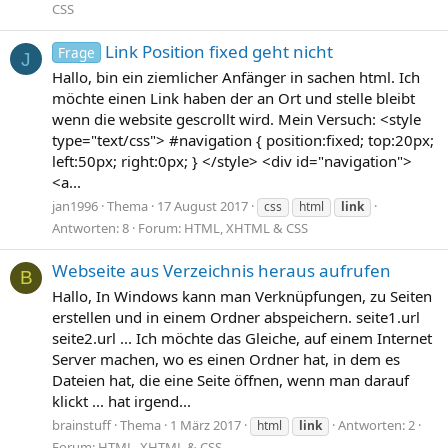
CSS
Link Position fixed geht nicht
Frage
J
Hallo, bin ein ziemlicher Anfänger in sachen html. Ich
möchte einen Link haben der an Ort und stelle bleibt
wenn die website gescrollt wird. Mein Versuch: <style
type="text/css"> #navigation { position:fixed; top:20px;
left:50px; right:0px; } </style> <div id="navigation">
<a...
jan1996
Thema
17 August 2017
css
html
link
Antworten: 8
Forum:
HTML, XHTML & CSS
Webseite aus Verzeichnis heraus aufrufen
B
Hallo, In Windows kann man Verknüpfungen, zu Seiten
erstellen und in einem Ordner abspeichern. seite1.url
seite2.url ... Ich möchte das Gleiche, auf einem Internet
Server machen, wo es einen Ordner hat, in dem es
Dateien hat, die eine Seite öffnen, wenn man darauf
klickt ... hat irgend...
brainstuff
Thema
1 März 2017
Antworten: 2
html
link
Forum:
HTML, XHTML & CSS