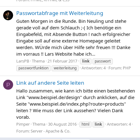
Passwortabfrage mit Weiterleitung
Guten Morgen in die Runde. Bin Neuling und stehe
gerade voll auf dem Schlauch ;-( Ich benötige ein
Eingabefeld, mit Absende Button ! nach erfolgreicher
Eingabe soll auf eine externe Homepage geleitet
werden. WÜrde mich über Hilfe sehr freuen !!! Danke
im vorraus !! Lars Website habe ich...
LarsPB
Thema
21 Februar 2017
link
passwort
Antworten: 4
Forum:
PHP
passwortfunktion
weiterleitung
Link auf andere Seite leiten
P
Hallo zusammen, wie kann ich bitte einen bestehenden
Link "www.beispiel.de/design" durch anklicken, auf die
Seite "www.beispiel.de/index.php?route=products"
leiten ? Wie muss der Link aussehen? Vielen Dank
vorab.
Pimper
Thema
30 August 2016
Antworten: 4
html
link
Forum:
Server - Apache & Co.