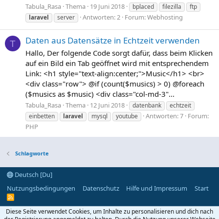
Tabula_Rasa
Thema
19 Juni 2018
bplaced
filezilla
ftp
Antworten: 2
Forum:
Webhosting
laravel
server
Daten aus Datensätze in Echtzeit verwenden
T
Hallo, Der folgende Code sorgt dafür, dass beim Klicken
auf ein Bild ein Tab geöffnet wird mit entsprechendem
Link: <h1 style="text-align:center;">Music</h1> <br>
<div class="row"> @if (count($musics) > 0) @foreach
($musics as $music) <div class="col-md-3"...
Tabula_Rasa
Thema
12 Juni 2018
datenbank
echtzeit
Antworten: 7
Forum:
einbetten
laravel
mysql
youtube
PHP
Schlagworte
Deutsch [Du]
Nutzungsbedingungen
Datenschutz
Hilfe und Impressum
Start
R
S
S
Diese Seite verwendet Cookies, um Inhalte zu personalisieren und dich nach