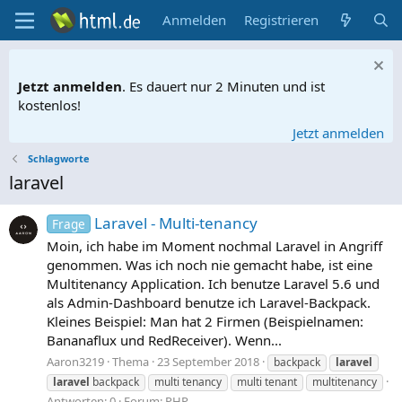
Anmelden
Registrieren
Jetzt anmelden
. Es dauert nur 2 Minuten und ist
kostenlos!
Jetzt anmelden
Schlagworte
laravel
Laravel - Multi-tenancy
Frage
Moin, ich habe im Moment nochmal Laravel in Angriff
genommen. Was ich noch nie gemacht habe, ist eine
Multitenancy Application. Ich benutze Laravel 5.6 und
als Admin-Dashboard benutze ich Laravel-Backpack.
Kleines Beispiel: Man hat 2 Firmen (Beispielnamen:
Bananaflux und RedReceiver). Wenn...
Aaron3219
Thema
23 September 2018
backpack
laravel
laravel
backpack
multi tenancy
multi tenant
multitenancy
Antworten: 0
Forum:
PHP