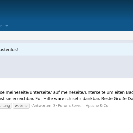
r
ostenlos!
e meineseite/unterseite/ auf meineseite/unterseite umleiten Back
 sie erreichbar. Für Hilfe wäre ich sehr dankbar. Beste Grüße Da
Antworten: 3
Forum:
Server - Apache & Co.
eitung
website