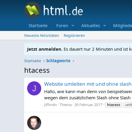
Startseite
Foren
Aktuelles
Mitgliede
Neueste Aktivitäten
Registrieren
Jetzt anmelden
. Es dauert nur 2 Minuten und ist k
Startseite
Schlagworte
htacess
Website umleiten mit und ohne slash
J
Hallo, wie kann man denn von beispielsweis
wegen dem zusätzlichem Slash ohne Slash ist
Jiffm4n
Thema
26 Februar 2017
htacess
uml