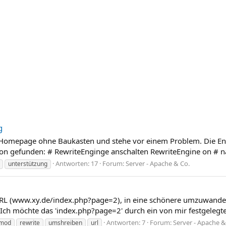
g
en Homepage ohne Baukasten und stehe vor einem Problem. Die En
hon gefunden: # RewriteEnginge anschalten RewriteEngine on # näc
Antworten: 17
Forum:
Server - Apache & Co.
unterstützung
 URL (www.xy.de/index.php?page=2), in eine schönere umzuwandel
Ich möchte das 'index.php?page=2' durch ein von mir festgelegtes 
Antworten: 7
Forum:
Server - Apache &
mod
rewrite
umshreiben
url