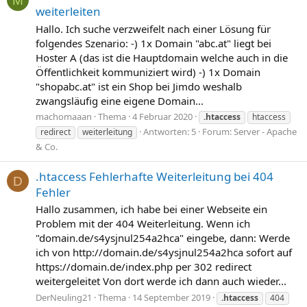
M
weiterleiten
Hallo. Ich suche verzweifelt nach einer Lösung für
folgendes Szenario: -) 1x Domain "abc.at" liegt bei
Hoster A (das ist die Hauptdomain welche auch in die
Öffentlichkeit kommuniziert wird) -) 1x Domain
"shopabc.at" ist ein Shop bei Jimdo weshalb
zwangsläufig eine eigene Domain...
machomaaan
Thema
4 Februar 2020
.htaccess
htaccess
Antworten: 5
Forum:
Server - Apache
redirect
weiterleitung
& Co.
.htaccess Fehlerhafte Weiterleitung bei 404
D
Fehler
Hallo zusammen, ich habe bei einer Webseite ein
Problem mit der 404 Weiterleitung. Wenn ich
"domain.de/s4ysjnul254a2hca" eingebe, dann: Werde
ich von http://domain.de/s4ysjnul254a2hca sofort auf
https://domain.de/index.php per 302 redirect
weitergeleitet Von dort werde ich dann auch wieder...
DerNeuling21
Thema
14 September 2019
.htaccess
404