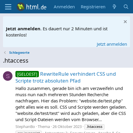
Anmelden
Registrieren
Jetzt anmelden
. Es dauert nur 2 Minuten und ist
kostenlos!
Jetzt anmelden
Schlagworte
.htaccess
RewriteRule verhindert CSS und
[GELOEST]
S
Scripte trotz absoluten Pfad
Hallo zusammen, gerade bin ich am verzweifeln und
muss nun nach mehreren Stunden Recherche
nachfragen. Hier das Problem: "website.de/test.php"
geht alles wie es soll. CSS und Scripte werden geladen.
"website.de/test/test" wird auch geladen, aber die CSS
und Script-Dateien werden vom Browser...
StephanBo
Thema
26 Oktober 2023
.htaccess
Antworten: 2
Forum:
Server - Apache & Co.