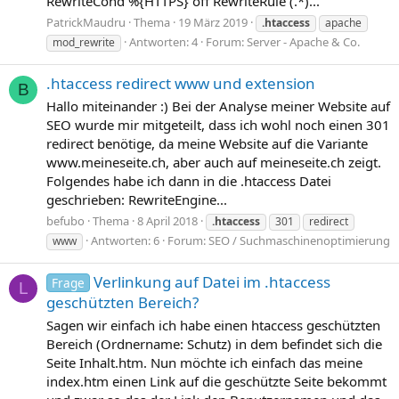
RewriteCond %{HTTPS} off RewriteRule (.*)...
PatrickMaudru
Thema
19 März 2019
.htaccess
apache
Antworten: 4
Forum:
Server - Apache & Co.
mod_rewrite
.htaccess redirect www und extension
B
Hallo miteinander :) Bei der Analyse meiner Website auf
SEO wurde mir mitgeteilt, dass ich wohl noch einen 301
redirect benötige, da meine Website auf die Variante
www.meineseite.ch, aber auch auf meineseite.ch zeigt.
Folgendes habe ich dann in die .htaccess Datei
geschrieben: RewriteEngine...
befubo
Thema
8 April 2018
.htaccess
301
redirect
Antworten: 6
Forum:
SEO / Suchmaschinenoptimierung
www
Verlinkung auf Datei im .htaccess
Frage
L
geschützten Bereich?
Sagen wir einfach ich habe einen htaccess geschützten
Bereich (Ordnername: Schutz) in dem befindet sich die
Seite Inhalt.htm. Nun möchte ich einfach das meine
index.htm einen Link auf die geschützte Seite bekommt