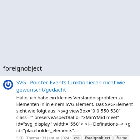
foreignobject
SVG - Pointer-Events funktionieren nicht wie
gewünscht/gedacht
Hallo, ich habe ein kleines Verständnisproblem zu
Elementen in in einem SVG Element. Das SVG-Element
sieht wie folgt aus: <svg viewBox="0 0 550 530"
class="" preserveAspectRatio="xMinYMid meet"
id="svg_display" width="550"> <!-- Definations--> <g
id="placeholder_elements"...
SKB
Thema
31 Januar 2024
css
foreignobject
iframe