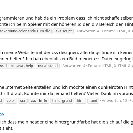
rammieren und hab da ein Problem dass ich nicht schaffe selber
chte ich beim Spieler mit der höheren Id den div Bereich den Hint
Antworten: 4
Forum:
HTML, XH
background-color ende zum div
java script
ich meine Website mit der css designen, allerdings finde ich keine
iner helfen? Ich hab ebenfalls ein Bild meiner css Datei eingefügt 
Antworten: 4
Forum:
HTML, XHTML & 
ss
. html . java . help
css
abstand
e Internet Seite erstellen und ich möchte einen dunkelroten Hint
hrift drauf. Könnte mir da jemand helfen? Vielen Dank im vorau
Antworten: 10
F
d
color
css
css
-
hilfe
hintergrund
html
rand
te
 ich dass mein header eine hintergrundfarbe hat die sich auf die 
 sieht.