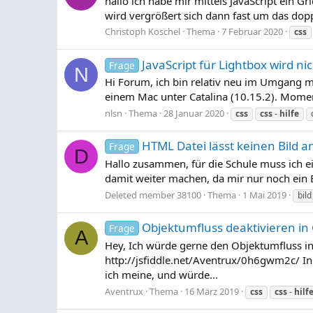
hallo ich habe mir mittels JavaScript ein G
wird vergrößert sich dann fast um das dopp
Christoph Koschel
Thema
7 Februar 2020
css
JavaScript für Lightbox wird 
Frage
N
Hi Forum, ich bin relativ neu im Umgang 
einem Mac unter Catalina (10.15.2). Momen
nlsn
Thema
28 Januar 2020
css
css
-
hilfe
HTML Datei lässt keinen Bild a
Frage
D
Hallo zusammen, für die Schule muss ich e
damit weiter machen, da mir nur noch ein Bil
Deleted member 38100
Thema
1 Mai 2019
bild
Objektumfluss deaktivieren in
Frage
A
Hey, Ich würde gerne den Objektumfluss in 
http://jsfiddle.net/Aventrux/0h6gwm2c/ In 
ich meine, und würde...
Aventrux
Thema
16 März 2019
css
css
-
hilf