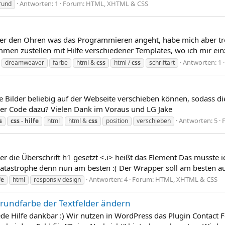
Antworten: 1
Forum:
HTML, XHTML & CSS
rund
nter den Ohren was das Programmieren angeht, habe mich aber t
n zustellen mit Hilfe verschiedener Templates, wo ich mir einz
Antworten: 1
dreamweaver
farbe
html &
css
html /
css
schriftart
Bilder beliebig auf der Webseite verschieben können, sodass di
der Code dazu? Vielen Dank im Voraus und LG Jake
Antworten: 5
s
css
-
hilfe
html
html &
css
position
verschieben
nter die Überschrift h1 gesetzt <.i> heißt das Element Das musste
Katastrophe denn nun am besten :( Der Wrapper soll am besten au
Antworten: 4
Forum:
HTML, XHTML & CSS
fe
html
responsiv design
rundfarbe der Textfelder ändern
ede Hilfe dankbar :) Wir nutzen in WordPress das Plugin Contact F