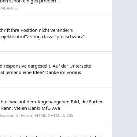
ben schon einiges probiert...
ML & CSS
hrift ihre Position nicht verändern:
ojekte.html"><img class="pfeilschwarz"...
d responsive dargestellt. Auf der Unterseite
..Hat jemand eine Idee? Danke im voraus
chtet wie auf dem Angehangenen Bild, die Farben
n kann. Vielen Dank! MfG Ava
tworten: 3
Forum:
HTML, XHTML & CSS