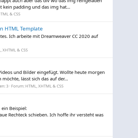
s klappt auch aber das div wo das img reingeladen
t kein padding und das img hat...
HTML & CSS
 in HTML Template
tes. Ich arbeite mit Dreamweaver CC 2020 auf
, XHTML & CSS
Videos und Bilder eingefügt. Wollte heute morgen
möchte, lässt sich das auf der...
en: 3
Forum:
HTML, XHTML & CSS
ein Beispiel:
ue Rechteck schieben. Ich hoffe ihr versteht was