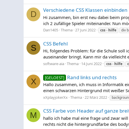
Verschiedene CSS Klassen einbinden
D
Hi zusammen, bin erst neu dabei beim prog
ich 2 zufällige Spieler miteinander. Nun mö
Dan1405
Thema
27 Juni 2022
css
-
hilfe
div 
CSS Befehl
S
Hi, folgendes Problem: für die Schule soll 
auseinander bringt. Kann mir da vielleicht e
software-aia
Thema
14 Juni 2022
css
-
hilfe
c
Rand links und rechts
[GELOEST]
X
Hallo zusammen, ich muss in Informatik ein
einen schwarzen Hintergrund mit weißer Sc
xXplayjokerXx
Thema
22 März 2022
backgroun
CSS Farbe von Header auf ganze brei
M
hallo ich habe mal eine frage und zwar will
rechts nicht die hintergrundfarbe des bodys