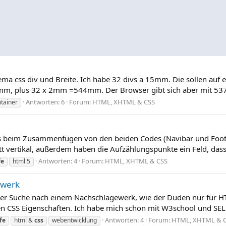
a css div und Breite. Ich habe 32 divs a 15mm. Die sollen auf e
, plus 32 x 2mm =544mm. Der Browser gibt sich aber mit 537 m
Antworten: 6
Forum:
HTML, XHTML & CSS
ntainer
ss beim Zusammenfügen von den beiden Codes (Navibar und Footer
 vertikal, außerdem haben die Aufzählungspunkte ein Feld, dass ge
Antworten: 4
Forum:
HTML, XHTML & CSS
fe
html 5
ewerk
der Suche nach einem Nachschlagewerk, wie der Duden nur für HT
n CSS Eigenschaften. Ich habe mich schon mit W3school und SELF
Antworten: 4
Forum:
HTML, XHTML & 
fe
html &
css
webentwicklung