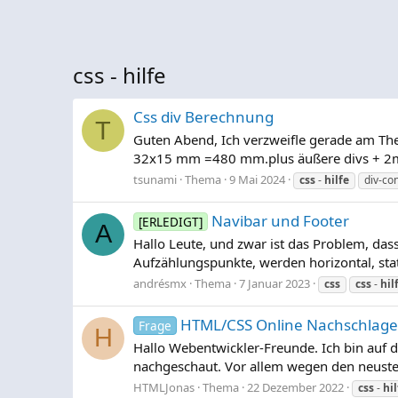
css - hilfe
Css div Berechnung
T
Guten Abend, Ich verzweifle gerade am Them
32x15 mm =480 mm.plus äußere divs + 2mm
tsunami
Thema
9 Mai 2024
css
-
hilfe
div-co
Navibar und Footer
[ERLEDIGT]
A
Hallo Leute, und zwar ist das Problem, da
Aufzählungspunkte, werden horizontal, statt
andrésmx
Thema
7 Januar 2023
css
css
-
hil
HTML/CSS Online Nachschlag
Frage
H
Hallo Webentwickler-Freunde. Ich bin auf 
nachgeschaut. Vor allem wegen den neuste
HTMLJonas
Thema
22 Dezember 2022
css
-
hil