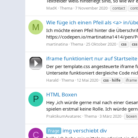
Textfelder weiß hinterlegt sind, so wie wir
MadK
Thema
7 November 2020
contact
cont
Wie füge ich einen Pfeil als <a> in/ü
M
Ich möchte einen Pfeil hinter die Überschrif
https://codepen.io/martinatina1414/pen/Po
martinatina
Thema
25 Oktober 2020
css
css
iframe funktioniert nur auf Startseite
Der per template.css angesteuerte iframe fu
Unterseite funktioniert dergleiche Code nic
Harald
Thema
12 Mai 2020
css
-
hilfe
iframe
HTML Boxen
P
Hey ,ich würde gerne mal nach einer Gesa
spielen erstmal keine Rolle. Ich würde ger
PraktikumAvatarec
Thema
3 März 2020
boxen
img verschiebt div
Frage
C