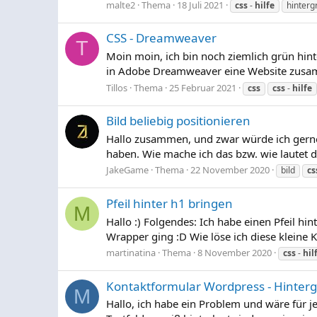
malte2
Thema
18 Juli 2021
css
-
hilfe
hinterg
CSS - Dreamweaver
T
Moin moin, ich bin noch ziemlich grün hi
in Adobe Dreamweaver eine Website zusamme
Tillos
Thema
25 Februar 2021
css
css
-
hilfe
Bild beliebig positionieren
Hallo zusammen, und zwar würde ich gerne 
haben. Wie mache ich das bzw. wie lautet 
JakeGame
Thema
22 November 2020
bild
cs
Pfeil hinter h1 bringen
M
Hallo :) Folgendes: Ich habe einen Pfeil hi
Wrapper ging :D Wie löse ich diese kleine 
martinatina
Thema
8 November 2020
css
-
hil
Kontaktformular Wordpress - Hinterg
M
Hallo, ich habe ein Problem und wäre für j