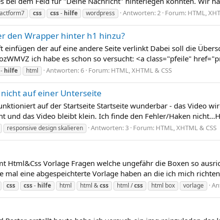
 es bei dem Feld für "Deine Nachricht" hinterlegen konnten. Wir ha
Antworten: 2
Forum:
HTML, XHT
actform7
css
css
-
hilfe
wordpress
ber den Wrapper hinter h1 hinzu?
t einfügen der auf eine andere Seite verlinkt Dabei soll die Übersc
zWMVZ ich habe es schon so versucht: <a class="pfeile" href="pr
Antworten: 6
Forum:
HTML, XHTML & CSS
-
hilfe
html
 nicht auf einer Unterseite
nktioniert auf der Startseite Startseite wunderbar - das Video wir
ht und das Video bleibt klein. Ich finde den Fehler/Haken nicht.
Antworten: 3
Forum:
HTML, XHTML & CSS
responsive design skalieren
mt Html&Css Vorlage Fragen welche ungefähr die Boxen so ausri
ne mal eine abgespeichterte Vorlage haben an die ich mich richte
An
css
css
-
hilfe
html
html &
css
html /
css
html box
vorlage