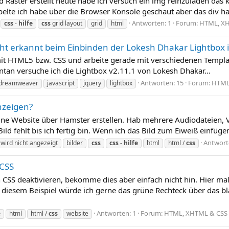
rid Raster erstellt heute habe ich versuch ein img reinzuladen da
elte ich habe über die Browser Konsole geschaut aber das div ha
Antworten: 1
Forum:
HTML, X
css
-
hilfe
css
grid layout
grid
html
nicht erkannt beim Einbinden der Lokesh Dhakar Lightbox
mit HTML5 bzw. CSS und arbeite gerade mit verschiedenen Templa
tan versuche ich die Lightbox v2.11.1 von Lokesh Dhakar...
Antworten: 15
Forum:
HTML
dreamweaver
javascript
jquery
lightbox
nzeigen?
ine Website über Hamster erstellen. Hab mehrere Audiodateien, 
d fehlt bis ich fertig bin. Wenn ich das Bild zum Eiweiß einfügen 
Antwort
 wird nicht angezeigt
bilder
css
css
-
hilfe
html
html /
css
 CSS
CSS deaktivieren, bekomme dies aber einfach nicht hin. Hier mal 
diesem Beispiel würde ich gerne das grüne Rechteck über das bla
Antworten: 1
Forum:
HTML, XHTML & CSS
e
html
html /
css
website