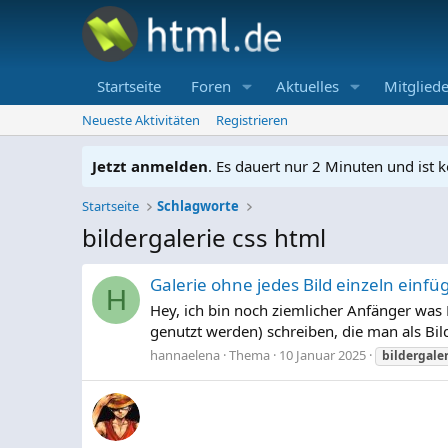
Startseite
Foren
Aktuelles
Mitgliede
Neueste Aktivitäten
Registrieren
Jetzt anmelden
. Es dauert nur 2 Minuten und ist k
Startseite
Schlagworte
bildergalerie css html
Galerie ohne jedes Bild einzeln einf
H
Hey, ich bin noch ziemlicher Anfänger was 
genutzt werden) schreiben, die man als Bil
hannaelena
Thema
10 Januar 2025
bildergaler