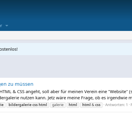
r
ostenlos!
ügen zu müssen
HTML & CSS angeht, soll aber für meinen Verein eine "Website" (so
dergalerie nutzen kann. Jetz wäre meine Frage, ob es irgendwie m
Antworten: 1
ie
bildergalerie
css
html
galerie
html
html
&
css