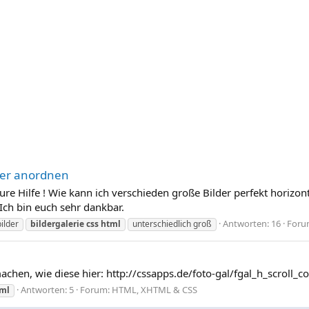
der anordnen
re Hilfe ! Wie kann ich verschieden große Bilder perfekt horizont
Ich bin euch sehr dankbar.
Antworten: 16
Foru
bilder
bildergalerie
css
html
unterschiedlich groß
achen, wie diese hier: http://cssapps.de/foto-gal/fgal_h_scroll_c
Antworten: 5
Forum:
HTML, XHTML & CSS
ml