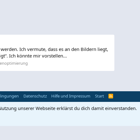
werden. Ich vermute, dass es an den Bildern liegt,
t“. Ich könnte mir vorstellen...
nenoptimierung
dingungen
Datenschutz
Hilfe und Impressum
Start
R
S
S
Nutzung unserer Webseite erklärst du dich damit einverstanden.