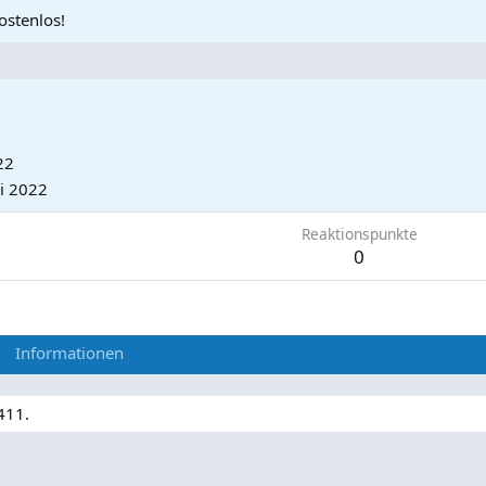
ostenlos!
22
i 2022
Reaktionspunkte
0
Informationen
411.