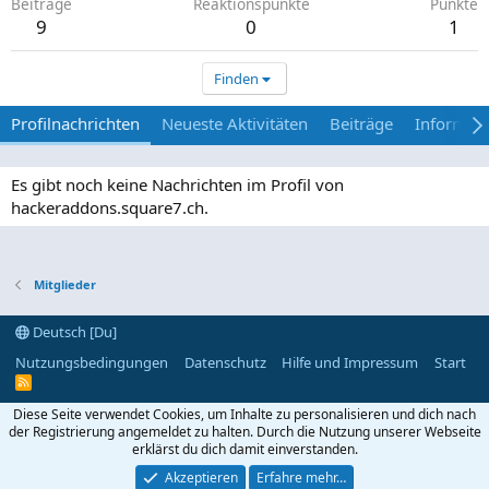
Beiträge
Reaktionspunkte
Punkte
9
0
1
Finden
Profilnachrichten
Neueste Aktivitäten
Beiträge
Informat
Es gibt noch keine Nachrichten im Profil von
hackeraddons.square7.ch.
Mitglieder
Deutsch [Du]
Nutzungsbedingungen
Datenschutz
Hilfe und Impressum
Start
R
S
S
Diese Seite verwendet Cookies, um Inhalte zu personalisieren und dich nach
der Registrierung angemeldet zu halten. Durch die Nutzung unserer Webseite
erklärst du dich damit einverstanden.
Akzeptieren
Erfahre mehr…