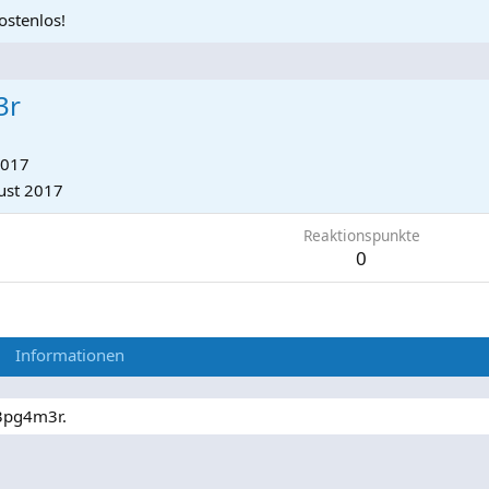
ostenlos!
3r
2017
ust 2017
Reaktionspunkte
0
Informationen
t3pg4m3r.