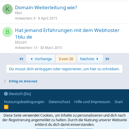
e
Domain-Weiterleitung wie?
r
K
Klari
r
Antworten
4
9 April 2015
t
Hat jemand Erfahrungen mit dem Webhoster
B
1blu.de
blizzart
Antworten
13
30 März 2015
Erste
Letzte
Vorherige
3 von 20
Nächste
Du musst dich einloggen oder registrieren, um hier zu schreiben.
Erfolg im Internet
Deutsch [Du]
Nutzungsbedingungen
Datenschutz
Hilfe und Impressum
Start
R
S
S
Diese Seite verwendet Cookies, um Inhalte zu personalisieren und dich nach
der Registrierung angemeldet zu halten. Durch die Nutzung unserer Webseite
erklärst du dich damit einverstanden.