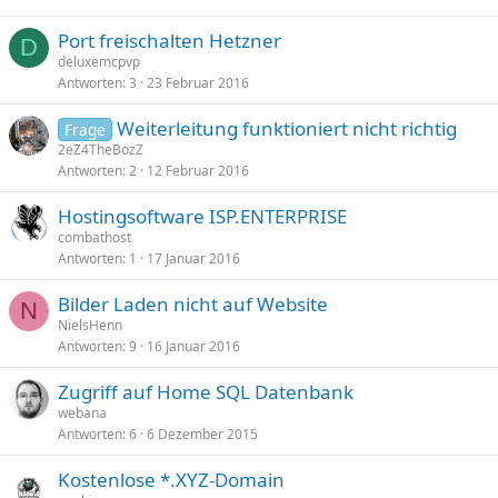
p
Port freischalten Hetzner
e
D
deluxemcpvp
r
Antworten
3
23 Februar 2016
r
t
Weiterleitung funktioniert nicht richtig
Frage
2eZ4TheBozZ
Antworten
2
12 Februar 2016
Hostingsoftware ISP.ENTERPRISE
combathost
Antworten
1
17 Januar 2016
Bilder Laden nicht auf Website
N
NielsHenn
Antworten
9
16 Januar 2016
Zugriff auf Home SQL Datenbank
webana
Antworten
6
6 Dezember 2015
Kostenlose *.XYZ-Domain