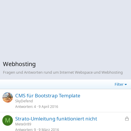
Webhosting
Fragen und Antworten rund um Internet Webspace und Webhosting
Filter
CMS für Bootstrap Template
SkyDefend
Antworten
4
9 April 2016
Strato-Umleitung funktioniert nicht
M
e
Mete0r89
Antworten
9
9 März 2016
s