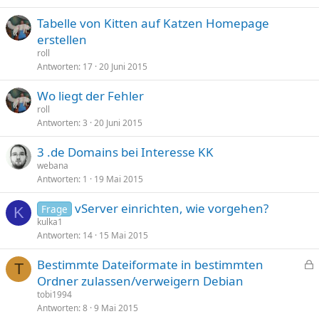
Tabelle von Kitten auf Katzen Homepage
erstellen
roll
Antworten
17
20 Juni 2015
Wo liegt der Fehler
roll
Antworten
3
20 Juni 2015
3 .de Domains bei Interesse KK
webana
Antworten
1
19 Mai 2015
vServer einrichten, wie vorgehen?
Frage
K
kulka1
Antworten
14
15 Mai 2015
Bestimmte Dateiformate in bestimmten
T
e
Ordner zulassen/verweigern Debian
s
tobi1994
p
Antworten
8
9 Mai 2015