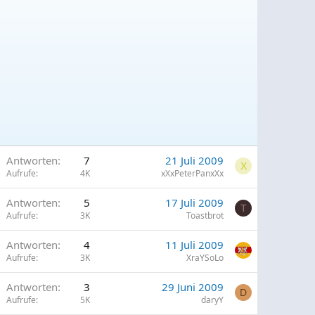
Antworten
7
21 Juli 2009
X
Aufrufe
4K
xXxPeterPanxXx
Antworten
5
17 Juli 2009
T
Aufrufe
3K
Toastbrot
G
Antworten
4
11 Juli 2009
Aufrufe
3K
XraYSoLo
Antworten
3
29 Juni 2009
p
D
Aufrufe
5K
daryY