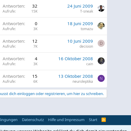
Antworten
32
24 Juni 2009
Aufrufe
15K
T-sneak
Antworten
0
18 Juni 2009
Aufrufe
3K
tomazu
Antworten
12
10 Juni 2009
D
Aufrufe
7K
decision
G
Antworten
4
16 Oktober 2008
Aufrufe
3K
cain
G
Antworten
15
13 Oktober 2008
p
N
Aufrufe
6K
neuroleptika
usst dich einloggen oder registrieren, um hier zu schreiben.
p
dingungen
Datenschutz
Hilfe und Impressum
Start
R
S
S