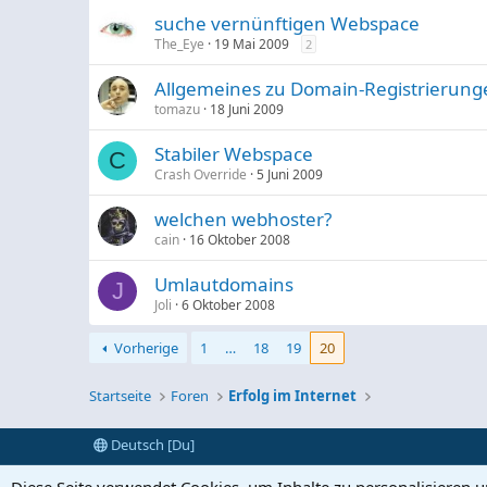
suche vernünftigen Webspace
The_Eye
19 Mai 2009
2
Allgemeines zu Domain-Registrierung
tomazu
18 Juni 2009
Stabiler Webspace
C
Crash Override
5 Juni 2009
welchen webhoster?
cain
16 Oktober 2008
Umlautdomains
J
Joli
6 Oktober 2008
Vorherige
1
…
18
19
20
Startseite
Foren
Erfolg im Internet
Deutsch [Du]