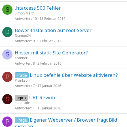
.htaccess 500 Fehler
S
Simon Marx
Antworten
10
13 Februar 2016
Bower-Installation auf root-Server
D
Dsimon24
Antworten
9
9 Februar 2016
Hoster mit static Site Generator?
S
scanner
Antworten
8
2 Februar 2016
Linux befehle über Website aktivieren?
Frage
P
Prankson
Antworten
7
17 Januar 2016
URL Rewrite
nginx
S
supertobs
Antworten
1
15 Januar 2016
Eigener Webserver / Browser fragt Bild
Frage
P
nicht an