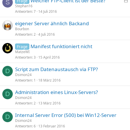
Welcher FTP-Client ist der Beste?
Frage
S
e
Stephan16
Antworten
7
14 Juli 2016
s
p
eigener Server ähnlich Backand
e
Bourbon
r
Antworten
2
4 Juli 2016
r
t
Manifest funktioniert nicht
Frage
MatzeWI
Antworten
3
15 April 2016
Script zum Datenaustausch via FTP?
D
Dsimon24
Antworten
1
18 März 2016
Administration eines Linux-Servers?
D
Dsimon24
Antworten
2
13 März 2016
Internal Server Error (500) bei Win12-Server
D
Dsimon24
Antworten
6
13 Februar 2016