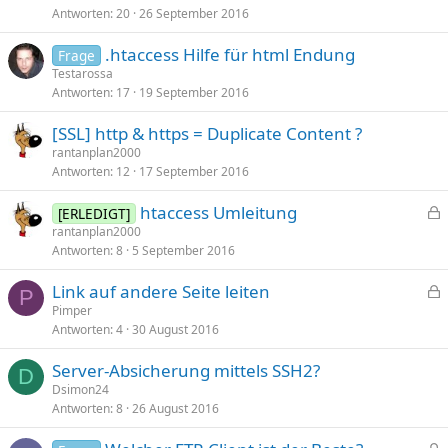
Antworten
20
26 September 2016
.htaccess Hilfe für html Endung
Frage
Testarossa
Antworten
17
19 September 2016
[SSL] http & https = Duplicate Content ?
rantanplan2000
Antworten
12
17 September 2016
htaccess Umleitung
[ERLEDIGT]
e
rantanplan2000
Antworten
8
5 September 2016
s
p
Link auf andere Seite leiten
e
P
e
Pimper
r
Antworten
4
30 August 2016
s
r
p
t
Server-Absicherung mittels SSH2?
e
D
Dsimon24
r
Antworten
8
26 August 2016
r
t